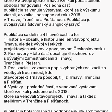
ktoré v Stavoprojekte Trnava vznikali počas celého
obdobia fungovania. Posledná časť
publikácie sa venuje výstavám, ktoré sa k výskumu
viazali, a vznikali postupne od roku 2018
v Trnave, Trenčíne a Piešťanoch. Publikácia je
dvojjazyčná (slovenský a anglický jazyk).
Publikácia sa delí na 4 hlavné časti, a to:
1. História – obsahuje históriu nie len Stavoprojektu
Trnava, ale tiež vývoj všetkých
projektových ústavov v povojnovom Československu.
2. Rozhovory – táto časť obsahuje 6 rozhovorov
s bývalými zamestnancami z Trnavy,
Trenčína aj Piešťan.
3. Realizácie – zoznam a popis vybraných realizácii zo
všetkých troch miest, kde
Stavoprojekt Trnava pôsobil, t. j. z Trnavy, Trenčína
a Piešťan.
4. Výstavy – posledná časť je venovaná výstavám,
ktoré vznikali postupne od r. 2018,
ktoré sa venovali Stavoprojektu Trnava, a taktiež
ateliérom v Trenčíne a Piešťanoch.
Publikácia bola vydaná za podpory Fakulty architektury