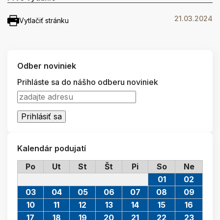
21.03.2024
Vytlačiť stránku
Odber noviniek
Prihláste sa do nášho odberu noviniek
Kalendár podujatí
Po
Ut
St
Št
Pi
So
Ne
01
02
03
04
05
06
07
08
09
10
11
12
13
14
15
16
17
18
19
20
21
22
23