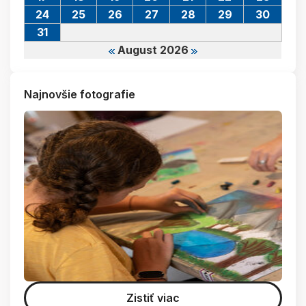
24
25
26
27
28
29
30
31
August 2026
Najnovšie fotografie
Zistiť viac