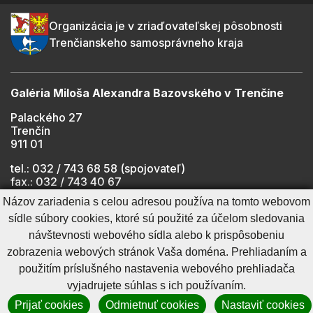
Organizácia je v zriaďovateľskej pôsobnosti
Trenčianskeho samosprávneho kraja
Galéria Miloša Alexandra Bazovského v Trenčíne
Palackého 27
Trenčín
911 01
tel.: 032 / 743 68 58 (spojovateľ)
fax.: 032 / 743 40 67
e-mail:
info@gmab.sk
Názov zariadenia s celou adresou používa na tomto webovom
sídle súbory cookies, ktoré sú použité za účelom sledovania
návštevnosti webového sídla alebo k prispôsobeniu
Cookies nastavenie
Ochrana osobných údajov
zobrazenia webových stránok Vaša doména. Prehliadaním a
Cookies - viac informácií
Vyhlásenie o prístupnosti
použitím príslušného nastavenia webového prehliadača
Technický prevádzkovateľ
Správca obsahu
vyjadrujete súhlas s ich používaním.
Generuje
CMS BUXUS
Prijať cookies
Odmietnuť cookies
Nastaviť cookies