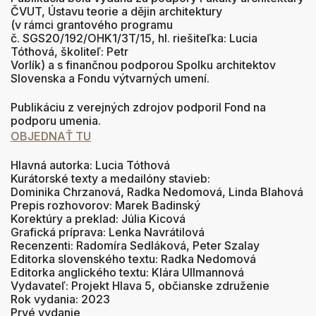
ČVUT, Ústavu teorie a dějin architektury
(v rámci grantového programu
č. SGS20/192/OHK1/3T/15, hl. riešiteľka: Lucia
Tóthová, školiteľ: Petr
Vorlík) a s finančnou podporou Spolku architektov
Slovenska a Fondu výtvarných umení.
Publikáciu z verejných zdrojov podporil Fond na
podporu umenia.
OBJEDNAŤ TU
Hlavná autorka: Lucia Tóthová
Kurátorské texty a medailóny stavieb:
Dominika Chrzanová, Radka Nedomová, Linda Blahová
Prepis rozhovorov: Marek Badinský
Korektúry a preklad: Júlia Kicová
Grafická príprava: Lenka Navrátilová
Recenzenti: Radomíra Sedláková, Peter Szalay
Editorka slovenského textu: Radka Nedomová
Editorka anglického textu: Klára Ullmannová
Vydavateľ: Projekt Hlava 5, občianske združenie
Rok vydania: 2023
Prvé vydanie