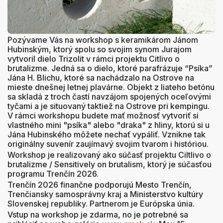
Pozývame Vás na workshop s keramikárom Jánom
Hubinským, ktorý spolu so svojim synom Jurajom
vytvoril dielo Trizolit v rámci projektu Citlivo o
brutalizme. Jedná sa o dielo, ktoré parafrázuje “Psíka”
Jána H. Blichu, ktoré sa nachádzalo na Ostrove na
mieste dnešnej letnej plavárne. Objekt z liateho betónu
sa skladá z troch častí navzájom spojených oceľovými
tyčami a je situovaný taktiež na Ostrove pri kempingu.
V rámci workshopu budete mať možnosť vytvoriť si
vlastného mini "psíka" alebo "draka" z hliny, ktorú si u
Jána Hubinského môžete nechať vypáliť. Vznikne tak
originálny suvenír zaujímavý svojim tvarom i históriou.
Workshop je realizovaný ako súčasť projektu Ciltlivo o
brutalizme / Sensitively on brutalism, ktorý je súčasťou
programu Trenčín 2026.
Trenčín 2026 finančne podporujú Mesto Trenčín,
Trenčiansky samosprávny kraj a Ministerstvo kultúry
Slovenskej republiky. Partnerom je Európska únia.
Vstup na workshop je zdarma, no je potrebné sa