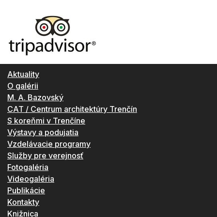
Aktuality
O galérii
M. A. Bazovský
CAT / Centrum architektúry Trenčín
S koreňmi v Trenčíne
Výstavy a podujatia
Vzdelávacie programy
Služby pre verejnosť
Fotogaléria
Videogaléria
Publikácie
Kontakty
Knižnica