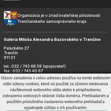
Organizácia je v zriaďovateľskej pôsobnosti
Trenčianskeho samosprávneho kraja
Galéria Miloša Alexandra Bazovského v Trenčíne
Palackého 27
Trenčín
911 01
tel.: 032 / 743 68 58 (spojovateľ)
fax.: 032 / 743 40 67
e-mail:
info@gmab.sk
Názov zariadenia s celou adresou používa na tomto webovom
sídle súbory cookies, ktoré sú použité za účelom sledovania
návštevnosti webového sídla alebo k prispôsobeniu
Cookies nastavenie
Ochrana osobných údajov
zobrazenia webových stránok Vaša doména. Prehliadaním a
Cookies - viac informácií
Vyhlásenie o prístupnosti
použitím príslušného nastavenia webového prehliadača
Technický prevádzkovateľ
Správca obsahu
vyjadrujete súhlas s ich používaním.