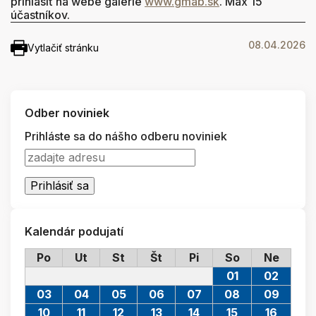
prihlásiť na webe galérie
www.gmab.sk
. Max 15
účastníkov.
08.04.2026
Vytlačiť stránku
Odber noviniek
Prihláste sa do nášho odberu noviniek
Kalendár podujatí
Po
Ut
St
Št
Pi
So
Ne
01
02
03
04
05
06
07
08
09
10
11
12
13
14
15
16