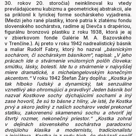
30. rokov 20. storočia) neinklinoval ku vtedy
prevládajúcemu kubizmu a geometrickej abstrakcii, ale
sa priklonil k lyrickej forme sochárskeho vyjadrenia.
(Medzi jeho rané plastiky, ktoré patria k zlatému fondu
slovenského sochárstva, radíme aj Dievča s drapériou,
figurálnu bronzovú plastiku z roku 1938, ktorá je aj
v zbierkovom fonde Galérie M. A. Bazovského
v Trenčíne.). Aj preto v roku 1942 nadrealistický básnik
a maliar Rudolf Fabry, ktorý ho nazval
„básnickým
sochárom, či sochárskym básnikom“,
napísal: „
V jeho
prácach ide o stvárnenie vnútorných polôh človeka:
smútku, lásky, bolesti. Ide tu o stvárnenie v najvyššej
miere dramatické, s michelangelovským konečným
akcentom.“
V roku 1942 Štefan Žáry dopĺňa:
„Kostka je
tak hlboko ľudský a dynamický, tak senzuálne
vznetlivý ako ohromujúci a pravdivý! Jeden básnik bol
nazval Kostkove sochy dýchajúcimi sochami a iný
zase hovoril, že sú to básne z hliny, Je isté, že Kostka
prvý a skoro jediný z našich sochárov vedel prekonať
statiku, zakorenenú skamenenú sochu a otvoriť jej
štvrtý rozmer, nekonečný priestor.“
„Kostka zohral
v dejinách slovenského sochárstva paradoxnú
dvojúlohu klasika a modernistu, tradicionalistu
a iniciátora...Kostka je z rodu tých, čo dokázali spojiť