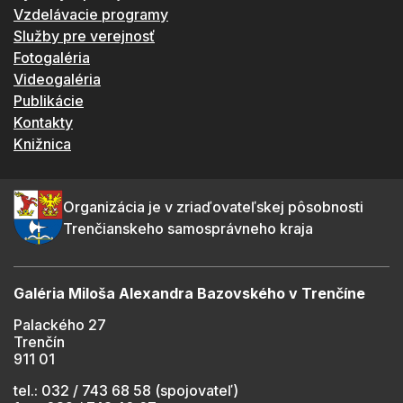
Vzdelávacie programy
Služby pre verejnosť
Fotogaléria
Videogaléria
Publikácie
Kontakty
Knižnica
Organizácia je v zriaďovateľskej pôsobnosti
Trenčianskeho samosprávneho kraja
Galéria Miloša Alexandra Bazovského v Trenčíne
Palackého 27
Trenčín
911 01
tel.: 032 / 743 68 58 (spojovateľ)