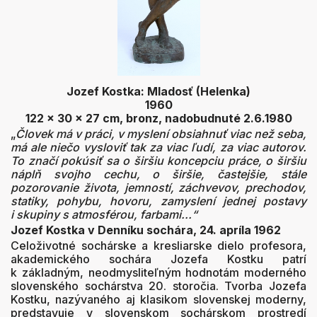
Jozef Kostka: Mladosť (Helenka)
1960
122 x 30 x 27 cm, bronz, nadobudnuté 2.6.1980
„
Človek má v práci, v myslení obsiahnuť
viac než seba,
má ale niečo vysloviť tak
za viac ľudí, za viac autorov.
To značí pokúsiť sa o širšiu koncepciu práce, o širšiu
náplň svojho cechu, o širšie,
častejšie, stále
pozorovanie života,
jemností, záchvevov, prechodov,
statiky,
pohybu, hovoru, zamyslení jednej postavy
i skupiny s atmosférou, farbami...“
Jozef Kostka v Denníku sochára, 24. apríla 1962
Celoživotné sochárske a kresliarske dielo profesora,
akademického sochára Jozefa Kostku patrí
k základným, neodmysliteľným hodnotám moderného
slovenského sochárstva 20. storočia. Tvorba Jozefa
Kostku, nazývaného aj klasikom slovenskej moderny,
predstavuje v slovenskom sochárskom prostredí