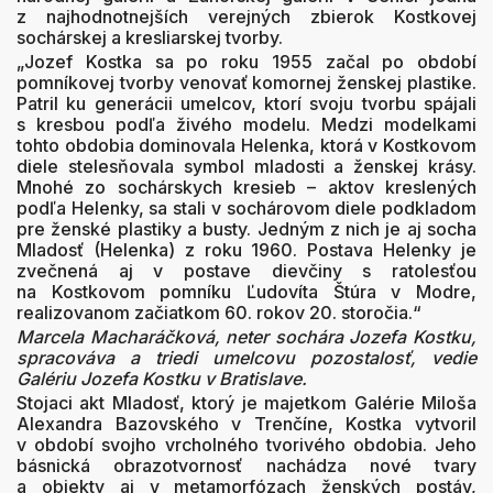
z najhodnotnejších verejných zbierok Kostkovej
sochárskej a kresliarskej tvorby.
„Jozef Kostka sa po roku 1955 začal po období
pomníkovej tvorby venovať komornej ženskej plastike.
Patril ku generácii umelcov, ktorí svoju tvorbu spájali
s kresbou podľa živého modelu. Medzi modelkami
tohto obdobia dominovala Helenka, ktorá v Kostkovom
diele stelesňovala symbol mladosti a ženskej krásy.
Mnohé zo sochárskych kresieb – aktov kreslených
podľa Helenky, sa stali v sochárovom diele podkladom
pre ženské plastiky a busty. Jedným z nich je aj socha
Mladosť (Helenka) z roku 1960. Postava Helenky je
zvečnená aj v postave dievčiny s ratolesťou
na Kostkovom pomníku Ľudovíta Štúra v Modre,
realizovanom začiatkom 60. rokov 20. storočia.“
Marcela Macharáčková, neter sochára Jozefa Kostku,
spracováva a triedi umelcovu pozostalosť, vedie
Galériu Jozefa Kostku v Bratislave.
Stojaci akt Mladosť, ktorý je majetkom Galérie Miloša
Alexandra Bazovského v Trenčíne, Kostka vytvoril
v období svojho vrcholného tvorivého obdobia. Jeho
básnická obrazotvornosť nachádza nové tvary
a objekty aj v metamorfózach ženských postáv,