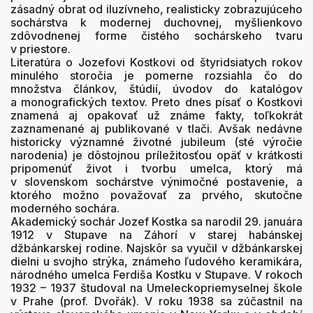
zásadný obrat od iluzívneho, realisticky zobrazujúceho
sochárstva k modernej duchovnej, myšlienkovo
zdôvodnenej forme čistého sochárskeho tvaru
v priestore.
Literatúra o Jozefovi Kostkovi od štyridsiatych rokov
minulého storočia je pomerne rozsiahla čo do
množstva článkov, štúdií, úvodov do katalógov
a monografických textov. Preto dnes písať o Kostkovi
znamená aj opakovať už známe fakty, toľkokrát
zaznamenané aj publikované v tlači. Avšak nedávne
historicky významné životné jubileum (sté výročie
narodenia) je dôstojnou príležitosťou opäť v krátkosti
pripomenúť život i tvorbu umelca, ktorý má
v slovenskom sochárstve výnimočné postavenie, a
ktorého možno považovať za prvého, skutočne
moderného sochára.
Akademický sochár Jozef Kostka sa narodil 29. januára
1912 v Stupave na Záhorí v starej habánskej
džbánkarskej rodine. Najskôr sa vyučil v džbánkarskej
dielni u svojho strýka, známeho ľudového keramikára,
národného umelca Ferdiša Kostku v Stupave. V rokoch
1932 – 1937 študoval na Umeleckopriemyselnej škole
v Prahe (prof. Dvořák). V roku 1938 sa zúčastnil na