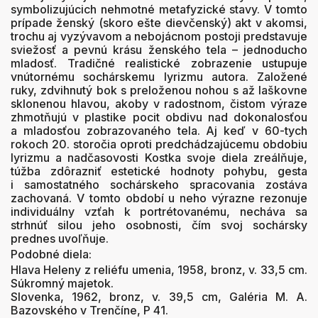
symbolizujúcich nehmotné metafyzické stavy. V tomto
prípade ženský (skoro ešte dievčenský) akt v akomsi,
trochu aj vyzývavom a nebojácnom postoji predstavuje
sviežosť a pevnú krásu ženského tela – jednoducho
mladosť. Tradičné realistické zobrazenie ustupuje
vnútornému sochárskemu lyrizmu autora. Založené
ruky, zdvihnutý bok s preloženou nohou s až laškovne
sklonenou hlavou, akoby v radostnom, čistom výraze
zhmotňujú v plastike pocit obdivu nad dokonalosťou
a mladosťou zobrazovaného tela. Aj keď v 60-tych
rokoch 20. storočia oproti predchádzajúcemu obdobiu
lyrizmu a nadčasovosti Kostka svoje diela zreálňuje,
túžba zdôrazniť estetické hodnoty pohybu, gesta
i samostatného sochárskeho spracovania zostáva
zachovaná. V tomto období u neho výrazne rezonuje
individuálny vzťah k portrétovanému, necháva sa
strhnúť silou jeho osobnosti, čím svoj sochársky
prednes uvoľňuje.
Podobné diela:
Hlava Heleny z reliéfu umenia, 1958, bronz, v. 33,5 cm.
Súkromný majetok.
Slovenka, 1962, bronz, v. 39,5 cm, Galéria M. A.
Bazovského v Trenčíne, P 41.