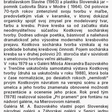
bratislavskom Slavíne (1963) a plastiku Slovenská jar –
pomník Ľudovíta Štúra v Modre ( 1964). Od polovice
70-tych rokov zintenzívnil svoju tvorbu v maľbe,
predovšetkým však v keramike, v ktorej dokázal
organicky spojiť svoj zmysel pre modelovaný tvar,
farbu a kresbu. Práve kresba sa od začiatku stala
neodmysliteľnou súčasťou Kostkovej sochárskej
tvorby. Dodnes udivuje poetika, básnivosť a naliehavá
dramatickosť jeho výsostne moderného kresbového
prejavu. Kostkova sochárska tvorba vznikala aj na
podklade bohatej kresbovej činnosti. Pojem sochárska
kresba sa v druhej polovici 20. storočia stal v súvislosti
s umelcovou tvorbou veľmi aktuálny.
V roku 1979 sa v Galérii Miloša Alexandra Bazovského
v Trenčíne uskutočnila samostatná výstava Kostkovej
tvorby (druhá sa uskutočnila v roku 1988), ktorá bola
v čase normalizácie, po desiatich rokoch „nemilosti“
prvým Kostkovým návratom na verejnú scénu a pre
umelca a jeho tvorbu znamenala obnovené možnosti
prezentácie a ocenenie jeho práce. Rok pred tým
(1978) realizoval súsošie „Pri prameni“ pre fontánu na
nádvorí galérie, na Mierovovom námestí.
Galéria M. A. Bazovského vlastní popri Slovenskej
národnej galérii a Záhorskej galérii v Senici jednu