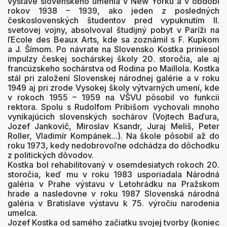
výstave slovenského umenia v New Yorku a v období
rokov 1938 – 1939, ako jeden z posledných
československých študentov pred vypuknutím II.
svetovej vojny, absolvoval študijný pobyt v Paríži na
ľEcole des Beaux Arts, kde sa zoznámil s F. Kupkom
a J. Šímom. Po návrate na Slovensko Kostka priniesol
impulzy českej sochárskej školy 20. storočia, ale aj
francúzskeho sochárstva od Rodina po Maillola. Kostka
stál pri založení Slovenskej národnej galérie a v roku
1949 aj pri zrode Vysokej školy výtvarných umení, kde
v rokoch 1955 – 1959 na VŠVU pôsobil vo funkcii
rektora. Spolu s Rudolfom Pribišom vychovali mnoho
vynikajúcich slovenských sochárov (Vojtech Baďura,
Jozef Jankovič, Miroslav Ksandr, Juraj Meliš, Peter
Roller, Vladimír Kompánek...). Na škole pôsobil až do
roku 1973, kedy nedobrovoľne odchádza do dôchodku
z politických dôvodov.
Kostka bol rehabilitovaný v osemdesiatych rokoch 20.
storočia, keď mu v roku 1983 usporiadala Národná
galéria v Prahe výstavu v Letohrádku na Pražskom
hrade a nasledovne v roku 1987 Slovenská národná
galéria v Bratislave výstavu k 75. výročiu narodenia
umelca.
Jozef Kostka od samého začiatku svojej tvorby (koniec