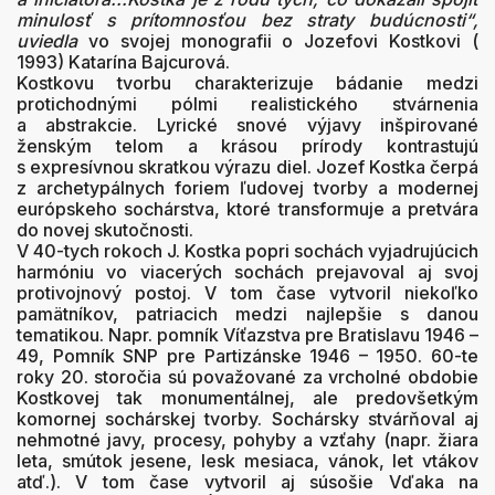
minulosť s prítomnosťou bez straty budúcnosti“,
uviedla
vo svojej monografii o Jozefovi Kostkovi (
1993) Katarína Bajcurová.
Kostkovu tvorbu charakterizuje bádanie medzi
protichodnými pólmi realistického stvárnenia
a abstrakcie. Lyrické snové výjavy inšpirované
ženským telom a krásou prírody kontrastujú
s expresívnou skratkou výrazu diel. Jozef Kostka čerpá
z archetypálnych foriem ľudovej tvorby a modernej
európskeho sochárstva, ktoré transformuje a pretvára
do novej skutočnosti.
V 40-tych rokoch J. Kostka popri sochách vyjadrujúcich
harmóniu vo viacerých sochách prejavoval aj svoj
protivojnový postoj. V tom čase vytvoril niekoľko
pamätníkov, patriacich medzi najlepšie s danou
tematikou. Napr. pomník Víťazstva pre Bratislavu 1946 –
49, Pomník SNP pre Partizánske 1946 – 1950. 60-te
roky 20. storočia sú považované za vrcholné obdobie
Kostkovej tak monumentálnej, ale predovšetkým
komornej sochárskej tvorby. Sochársky stvárňoval aj
nehmotné javy, procesy, pohyby a vzťahy (napr. žiara
leta, smútok jesene, lesk mesiaca, vánok, let vtákov
atď.). V tom čase vytvoril aj súsošie Vďaka na