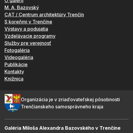
O galérii
M. A. Bazovský
CAT / Centrum architektúry Trenčín
S koreňmi v Trenčíne
Výstavy a podujatia
Vzdelávacie programy
Služby pre verejnosť
Fotogaléria
Videogaléria
Publikácie
Kontakty
Knižnica
Organizácia je v zriaďovateľskej pôsobnosti
Trenčianskeho samosprávneho kraja
Galéria Miloša Alexandra Bazovského v Trenčíne