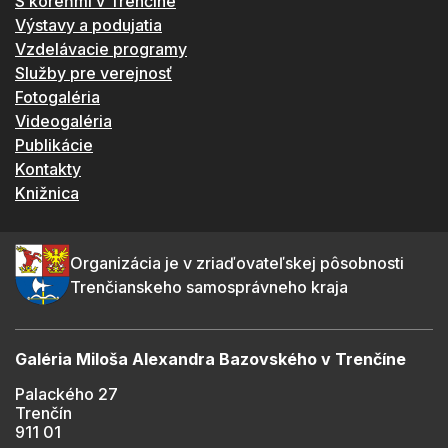
S koreňmi v Trenčíne
Výstavy a podujatia
Vzdelávacie programy
Služby pre verejnosť
Fotogaléria
Videogaléria
Publikácie
Kontakty
Knižnica
Organizácia je v zriaďovateľskej pôsobnosti
Trenčianskeho samosprávneho kraja
Galéria Miloša Alexandra Bazovského v Trenčíne
Palackého 27
Trenčín
911 01