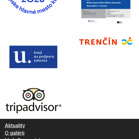
Aktuality
O galérii