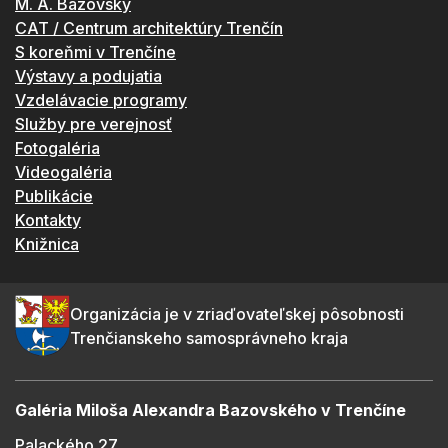
M. A. Bazovský
CAT / Centrum architektúry Trenčín
S koreňmi v Trenčíne
Výstavy a podujatia
Vzdelávacie programy
Služby pre verejnosť
Fotogaléria
Videogaléria
Publikácie
Kontakty
Knižnica
Organizácia je v zriaďovateľskej pôsobnosti
Trenčianskeho samosprávneho kraja
Galéria Miloša Alexandra Bazovského v Trenčíne
Palackého 27