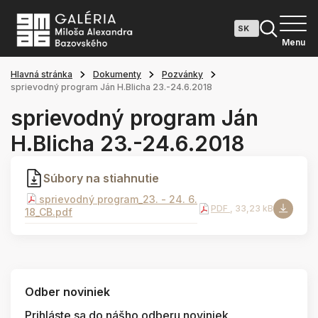
Menu
Hlavná stránka
Dokumenty
Pozvánky
sprievodný program Ján H.Blicha 23.-24.6.2018
sprievodný program Ján
H.Blicha 23.-24.6.2018
Súbory na stiahnutie
sprievodný program_23. - 24. 6.
PDF
, 33,23 kB
18_CB.pdf
Odber noviniek
Prihláste sa do nášho odberu noviniek