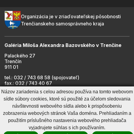
Organizácia je v zriaďovateľskej pôsobnosti
Trenčianskeho samosprávneho kraja
Galéria Miloša Alexandra Bazovského v Trenčíne
Palackého 27
Trenčín
911 01
tel.: 032 / 743 68 58 (spojovateľ)
fax.: 032 / 743 40 67
e-mail:
info@gmab.sk
Názov zariadenia s celou adresou používa na tomto webovom
sídle súbory cookies, ktoré sú použité za účelom sledovania
návštevnosti webového sídla alebo k prispôsobeniu
Cookies nastavenie
Ochrana osobných údajov
zobrazenia webových stránok Vaša doména. Prehliadaním a
Cookies - viac informácií
Vyhlásenie o prístupnosti
použitím príslušného nastavenia webového prehliadača
Technický prevádzkovateľ
Správca obsahu
vyjadrujete súhlas s ich používaním.
Generuje
CMS BUXUS