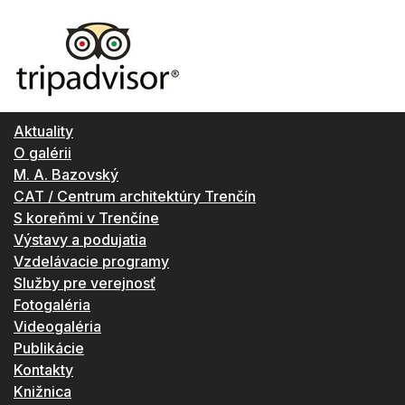
Aktuality
O galérii
M. A. Bazovský
CAT / Centrum architektúry Trenčín
S koreňmi v Trenčíne
Výstavy a podujatia
Vzdelávacie programy
Služby pre verejnosť
Fotogaléria
Videogaléria
Publikácie
Kontakty
Knižnica