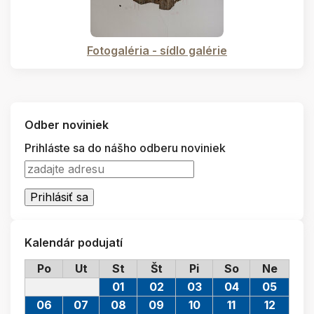
Fotogaléria - sídlo galérie
Odber noviniek
Prihláste sa do nášho odberu noviniek
Kalendár podujatí
Po
Ut
St
Št
Pi
So
Ne
01
02
03
04
05
06
07
08
09
10
11
12