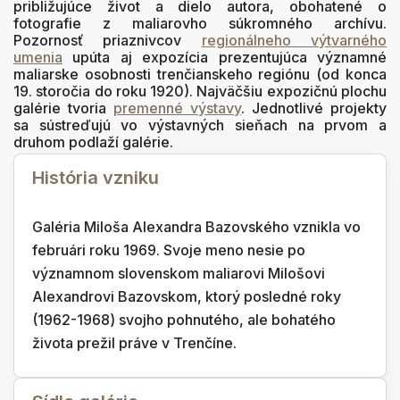
približujúce život a dielo autora, obohatené o
fotografie z maliarovho súkromného archívu.
Pozornosť priaznivcov
regionálneho výtvarného
umenia
upúta aj expozícia prezentujúca významné
maliarske osobnosti trenčianskeho regiónu (od konca
19. storočia do roku 1920). Najväčšiu expozičnú plochu
galérie tvoria
premenné výstavy
. Jednotlivé projekty
sa sústreďujú vo výstavných sieňach na prvom a
druhom podlaží galérie.
História vzniku
Galéria Miloša Alexandra Bazovského vznikla vo
februári roku 1969. Svoje meno nesie po
významnom slovenskom maliarovi Milošovi
Alexandrovi Bazovskom, ktorý posledné roky
(1962-1968) svojho pohnutého, ale bohatého
života prežil práve v Trenčíne.