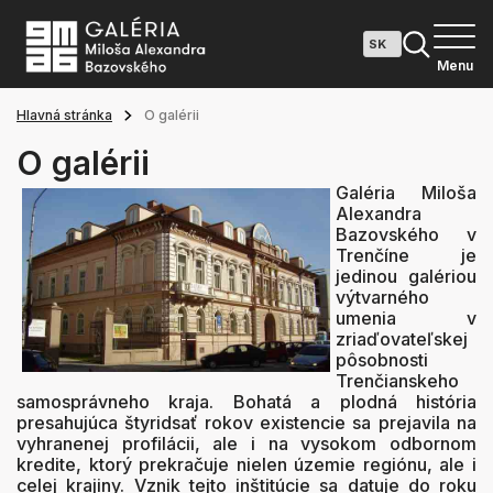
Menu
Hlavná stránka
O galérii
O galérii
Galéria Miloša
Alexandra
Bazovského v
Trenčíne je
jedinou galériou
výtvarného
umenia v
zriaďovateľskej
pôsobnosti
Trenčianskeho
samosprávneho kraja. Bohatá a plodná história
presahujúca štyridsať rokov existencie sa prejavila na
vyhranenej profilácii, ale i na vysokom odbornom
kredite, ktorý prekračuje nielen územie regiónu, ale i
celej krajiny. Vznik tejto inštitúcie sa datuje do roku