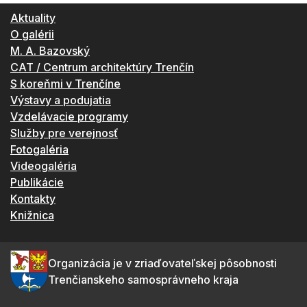
Aktuality
O galérii
M. A. Bazovský
CAT / Centrum architektúry Trenčín
S koreňmi v Trenčíne
Výstavy a podujatia
Vzdelávacie programy
Služby pre verejnosť
Fotogaléria
Videogaléria
Publikácie
Kontakty
Knižnica
Organizácia je v zriaďovateľskej pôsobnosti
Trenčianskeho samosprávneho kraja