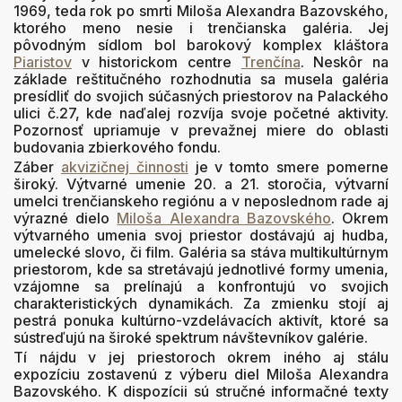
1969, teda rok po smrti Miloša Alexandra Bazovského,
ktorého meno nesie i trenčianska galéria. Jej
pôvodným sídlom bol barokový komplex kláštora
Piaristov
v historickom centre
Trenčína
. Neskôr na
základe reštitučného rozhodnutia sa musela galéria
presídliť do svojich súčasných priestorov na Palackého
ulici č.27, kde naďalej rozvíja svoje početné aktivity.
Pozornosť upriamuje v prevažnej miere do oblasti
budovania zbierkového fondu.
Záber
akvizičnej činnosti
je v tomto smere pomerne
široký. Výtvarné umenie 20. a 21. storočia, výtvarní
umelci trenčianskeho regiónu a v neposlednom rade aj
výrazné dielo
Miloša Alexandra Bazovského
. Okrem
výtvarného umenia svoj priestor dostávajú aj hudba,
umelecké slovo, či film. Galéria sa stáva multikultúrnym
priestorom, kde sa stretávajú jednotlivé formy umenia,
vzájomne sa prelínajú a konfrontujú vo svojich
charakteristických dynamikách. Za zmienku stojí aj
pestrá ponuka kultúrno-vzdelávacích aktivít, ktoré sa
sústreďujú na široké spektrum návštevníkov galérie.
Tí nájdu v jej priestoroch okrem iného aj stálu
expozíciu zostavenú z výberu diel Miloša Alexandra
Bazovského. K dispozícii sú stručné informačné texty