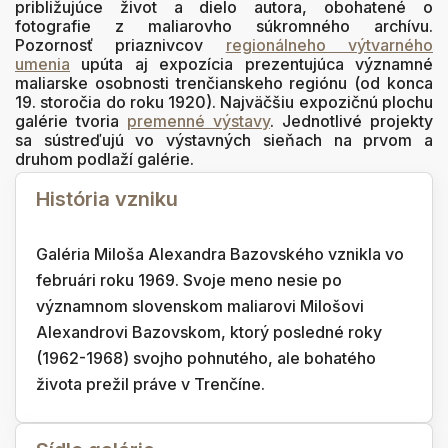
približujúce život a dielo autora, obohatené o
fotografie z maliarovho súkromného archívu.
Pozornosť priaznivcov
regionálneho výtvarného
umenia
upúta aj expozícia prezentujúca významné
maliarske osobnosti trenčianskeho regiónu (od konca
19. storočia do roku 1920). Najväčšiu expozičnú plochu
galérie tvoria
premenné výstavy
. Jednotlivé projekty
sa sústreďujú vo výstavných sieňach na prvom a
druhom podlaží galérie.
História vzniku
Galéria Miloša Alexandra Bazovského vznikla vo
februári roku 1969. Svoje meno nesie po
významnom slovenskom maliarovi Milošovi
Alexandrovi Bazovskom, ktorý posledné roky
(1962-1968) svojho pohnutého, ale bohatého
života prežil práve v Trenčíne.