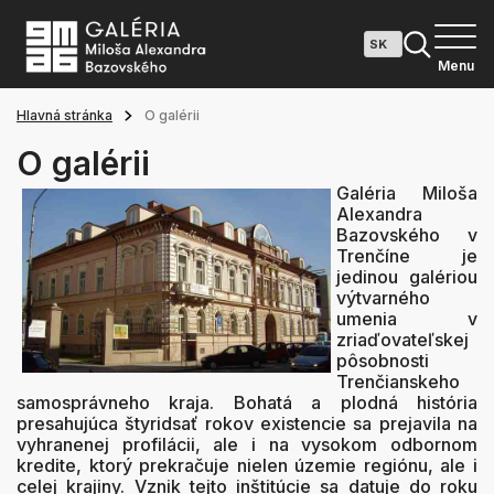
Menu
Hlavná stránka
O galérii
O galérii
Galéria Miloša
Alexandra
Bazovského v
Trenčíne je
jedinou galériou
výtvarného
umenia v
zriaďovateľskej
pôsobnosti
Trenčianskeho
samosprávneho kraja. Bohatá a plodná história
presahujúca štyridsať rokov existencie sa prejavila na
vyhranenej profilácii, ale i na vysokom odbornom
kredite, ktorý prekračuje nielen územie regiónu, ale i
celej krajiny. Vznik tejto inštitúcie sa datuje do roku