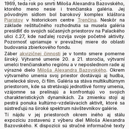
1969, teda rok po smrti Miloša Alexandra Bazovského,
ktorého meno nesie i trenčianska galéria. Jej
pôvodným sídlom bol barokový komplex kláštora
Piaristov
v historickom centre
Trenčína
. Neskôr na
základe reštitučného rozhodnutia sa musela galéria
presídliť do svojich súčasných priestorov na Palackého
ulici č.27, kde naďalej rozvíja svoje početné aktivity.
Pozornosť upriamuje v prevažnej miere do oblasti
budovania zbierkového fondu.
Záber
akvizičnej činnosti
je v tomto smere pomerne
široký. Výtvarné umenie 20. a 21. storočia, výtvarní
umelci trenčianskeho regiónu a v neposlednom rade aj
výrazné dielo
Miloša Alexandra Bazovského
. Okrem
výtvarného umenia svoj priestor dostávajú aj hudba,
umelecké slovo, či film. Galéria sa stáva multikultúrnym
priestorom, kde sa stretávajú jednotlivé formy umenia,
vzájomne sa prelínajú a konfrontujú vo svojich
charakteristických dynamikách. Za zmienku stojí aj
pestrá ponuka kultúrno-vzdelávacích aktivít, ktoré sa
sústreďujú na široké spektrum návštevníkov galérie.
Tí nájdu v jej priestoroch okrem iného aj stálu
expozíciu zostavenú z výberu diel Miloša Alexandra
Bazovského. K dispozícii sú stručné informačné texty