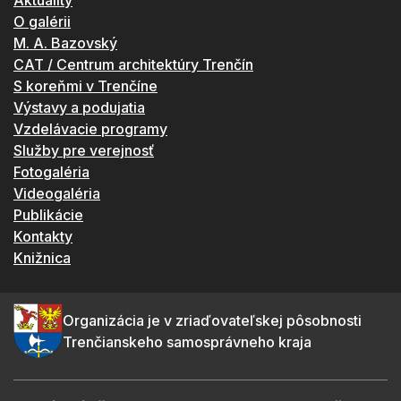
Aktuality
O galérii
M. A. Bazovský
CAT / Centrum architektúry Trenčín
S koreňmi v Trenčíne
Výstavy a podujatia
Vzdelávacie programy
Služby pre verejnosť
Fotogaléria
Videogaléria
Publikácie
Kontakty
Knižnica
Organizácia je v zriaďovateľskej pôsobnosti
Trenčianskeho samosprávneho kraja