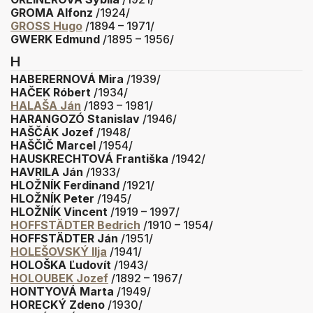
GROMA Alfonz
/1924/
GROSS Hugo
/1894 – 1971/
GWERK Edmund
/1895 – 1956/
H
HABERERNOVÁ Mira
/1939/
HAČEK Róbert
/1934/
HALAŠA Ján
/1893 – 1981/
HARANGOZÓ Stanislav
/1946/
HAŠČÁK Jozef
/1948/
HAŠČIČ Marcel
/1954/
HAUSKRECHTOVÁ Františka
/1942/
HAVRILA Ján
/1933/
HLOŽNÍK Ferdinand
/1921/
HLOŽNÍK Peter
/1945/
HLOŽNÍK Vincent
/1919 – 1997/
HOFFSTÄDTER Bedrich
/1910 – 1954/
HOFFSTÄDTER Ján
/1951/
HOLEŠOVSKÝ Ilja
/1941/
HOLOŠKA Ľudovít
/1943/
HOLOUBEK Jozef
/1892 – 1967/
HONTYOVÁ Marta
/1949/
HORECKÝ Zdeno
/1930/