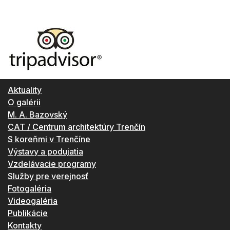
Aktuality
O galérii
M. A. Bazovský
CAT / Centrum architektúry Trenčín
S koreňmi v Trenčíne
Výstavy a podujatia
Vzdelávacie programy
Služby pre verejnosť
Fotogaléria
Videogaléria
Publikácie
Kontakty