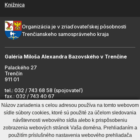
Knižnica
Organizácia je v zriaďovateľskej pôsobnosti
Trenčianskeho samosprávneho kraja
Galéria Miloša Alexandra Bazovského v Trenčíne
Palackého 27
Trenčín
911 01
tel.: 032 / 743 68 58 (spojovateľ)
fax.: 032 / 743 40 67
e-mail:
info@gmab.sk
Názov zariadenia s celou adresou používa na tomto webovom
sídle súbory cookies, ktoré sú použité za účelom sledovania
návštevnosti webového sídla alebo k prispôsobeniu
Cookies nastavenie
Ochrana osobných údajov
zobrazenia webových stránok Vaša doména. Prehliadaním a
Cookies - viac informácií
Vyhlásenie o prístupnosti
použitím príslušného nastavenia webového prehliadača
Technický prevádzkovateľ
Správca obsahu