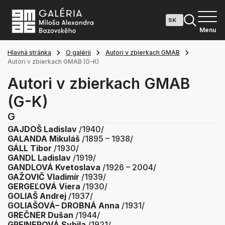
Menu
Hlavná stránka
O galérii
Autori v zbierkach GMAB
Autori v zbierkach GMAB (G-K)
Autori v zbierkach GMAB
(G-K)
G
GAJDOŠ Ladislav
/1940/
GALANDA Mikuláš
/1895 – 1938/
GÁLL Tibor
/1930/
GANDL Ladislav
/1919/
GANDLOVÁ Kvetoslava
/1926 – 2004/
GAŽOVIČ Vladimír
/1939/
GERGEĽOVÁ Viera
/1930/
GOLIAŠ Andrej
/1937/
GOLIAŠOVÁ– DROBNÁ Anna
/1931/
GREČNER Dušan
/1944/
GREINEROVÁ Sybila
/1921/