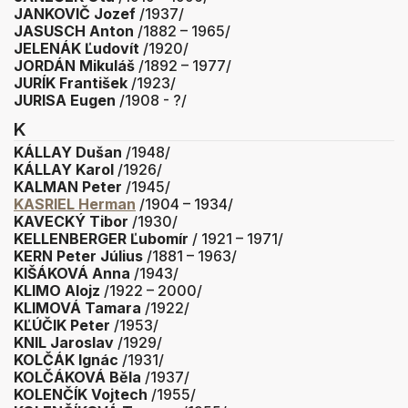
JANKOVIČ Jozef
/1937/
JASUSCH Anton
/1882 – 1965/
JELENÁK Ľudovít
/1920/
JORDÁN Mikuláš
/1892 – 1977/
JURÍK František
/1923/
JURISA Eugen
/1908 - ?/
K
KÁLLAY Dušan
/1948/
KÁLLAY Karol
/1926/
KALMAN Peter
/1945/
KASRIEL Herman
/1904 – 1934/
KAVECKÝ Tibor
/1930/
KELLENBERGER Ľubomír
/ 1921 – 1971/
KERN Peter Július
/1881 – 1963/
KIŠÁKOVÁ Anna
/1943/
KLIMO Alojz
/1922 – 2000/
KLIMOVÁ Tamara
/1922/
KĽÚČIK Peter
/1953/
KNIL Jaroslav
/1929/
KOLČÁK Ignác
/1931/
KOLČÁKOVÁ Běla
/1937/
KOLENČÍK Vojtech
/1955/