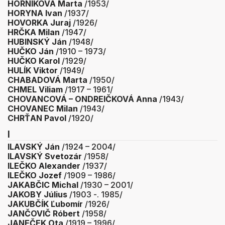
HORNÍKOVÁ Marta
/1953/
HORYNA Ivan
/1937/
HOVORKA Juraj
/1926/
HRČKA Milan
/1947/
HUBINSKÝ Ján
/1948/
HUČKO Ján
/1910 – 1973/
HUČKO Karol
/1929/
HULÍK Viktor
/1949/
CHABADOVÁ Marta
/1950/
CHMEL Viliam
/1917 – 1961/
CHOVANCOVÁ – ONDREIČKOVÁ Anna
/1943/
CHOVANEC Milan
/1943/
CHRŤAN Pavol
/1920/
I
ILAVSKÝ Ján
/1924 – 2004/
ILAVSKÝ Svetozár
/1958/
ILEČKO Alexander
/1937/
ILEČKO Jozef
/1909 – 1986/
JAKABČIC Michal
/1930 – 2001/
JAKOBY Július
/1903 -. 1985/
JAKUBČÍK Ľubomír
/1926/
JANČOVIČ Róbert
/1958/
JANEČEK Ota
/1919 – 1996/