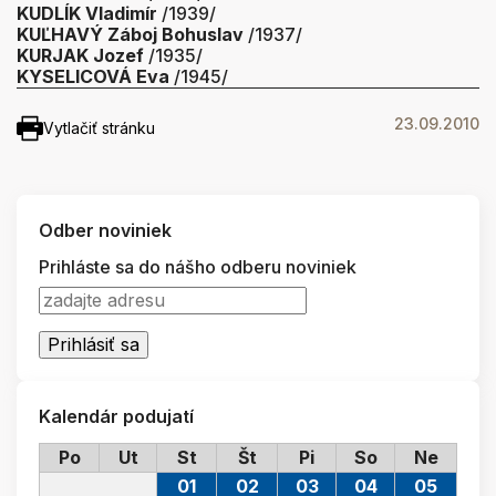
KUDLÍK Vladimír
/1939/
KUĽHAVÝ Záboj Bohuslav
/1937/
KURJAK Jozef
/1935/
KYSELICOVÁ Eva
/1945/
23.09.2010
Vytlačiť stránku
Odber noviniek
Prihláste sa do nášho odberu noviniek
Kalendár podujatí
Po
Ut
St
Št
Pi
So
Ne
01
02
03
04
05