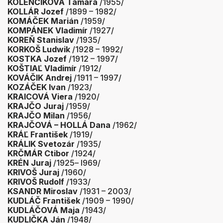
KOLENČÍKOVÁ Tamara
/1955/
KOLLÁR Jozef
/1899 – 1982/
KOMÁČEK Marián
/1959/
KOMPÁNEK Vladimír
/1927/
KOREŇ Stanislav
/1935/
KORKOŠ Ludwik
/1928 – 1992/
KOSTKA Jozef
/1912 – 1997/
KOŠTIAĽ Vladimír
/1912/
KOVÁČIK Andrej
/1911 – 1997/
KOZÁČEK Ivan
/1923/
KRAICOVÁ Viera
/1920/
KRAJČO Juraj
/1959/
KRAJČO Milan
/1956/
KRAJČOVÁ – HOLLÁ Dana
/1962/
KRÁĽ František
/1919/
KRÁLIK Svetozár
/1935/
KRČMÁR Ctibor
/1924/
KRÉN Juraj
/1925– l969/
KRIVOŠ Juraj
/1960/
KRIVOŠ Rudolf
/1933/
KSANDR Miroslav
/1931 – 2003/
KUDLÁČ František
/1909 – 1990/
KUDLÁČOVÁ Maja
/1943/
KUDLIČKA Ján
/1948/