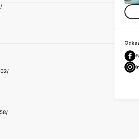
/
Odkaz
F
I
002/
958/