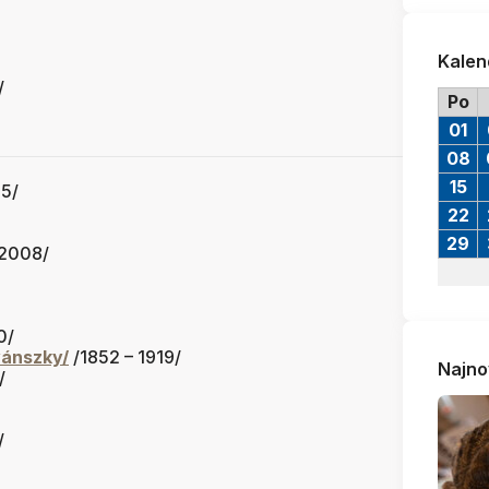
Kalen
/
Po
01
08
15
45/
22
29
 2008/
0/
ánszky/
/1852 – 1919/
Najno
/
/