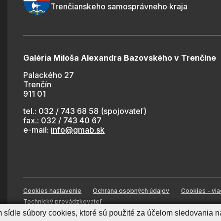
Trenčianskeho samosprávneho kraja
Galéria Miloša Alexandra Bazovského v Trenčíne
Palackého 27
Trenčín
911 01
tel.: 032 / 743 68 58 (spojovateľ)
fax.: 032 / 743 40 67
e-mail:
info@gmab.sk
Cookies nastavenie
Ochrana osobných údajov
Cookies - via
Technický prevádzkovateľ
sídle súbory cookies, ktoré sú použité za účelom sledovania n