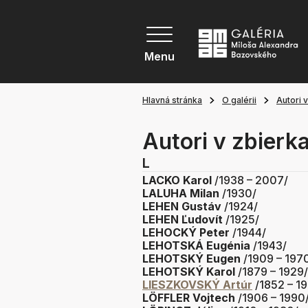
Menu
Hlavná stránka
O galérii
Autori 
Autori v zbier
L
LACKO Karol
/1938 – 2007/
LALUHA Milan
/1930/
LEHEN Gustáv
/1924/
LEHEN Ľudovít
/1925/
LEHOCKÝ Peter
/1944/
LEHOTSKÁ Eugénia
/1943/
LEHOTSKÝ Eugen
/1909 – 197
LEHOTSKÝ Karol
/1879 – 1929/
LIESZKOVSKÝ Artúr
/1852 – 1
LÖFFLER Vojtech
/1906 – 1990