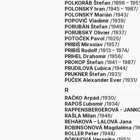
POLKORÁB Štefan
/1896 – 195
POLONSKÝ Ivan
/1945 – 1987/
POLONSKÝ Marián
/1943/
POPOVIČ Vladimír
/1939/
PORUBÄN Štefan
/1949/
PORUBSKÝ Olivier
/1937/
POTOČEK Pavol
/1925/
PRIBIŠ Miroslav
/1957/
PRIBIŠ Rudolf
/1913 – 1974/
PRIHEL Drahomír
/1956/
PROKOP Štefan
/1941 – 1987/
PRUDILOVÁ Ľubica
/1944/
PRUKNER Štefan
/1931/
PÚČEK Alexander Ever
/1931/
R
RAČKO Arpád
/1930/
RAPOŠ Ľubomír
/1934/
RAPPENSBERGEROVÁ - JANK
RAŠLA Milan
/1946/
REHÁKOVÁ – LALOVÁ Jana
ROBINSONOVÁ Magdaléna
/19
ROLLER Peter
/1948/
RÓNAIOVÁ Veronika
/1951/