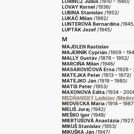
LÖRINCZ Július
/1910 – 1980/
LOVAY Kornel
/1936/
LUBINA Stanislav
/1952/
LUKÁČ Milan
/1962/
LUNTEROVÁ Bernardína
/1945
LUPTÁK Jozef
/1945/
M
MAJDLEN Rastislav
MAJERNÍK Cyprián
/1909 – 19
MALLÝ Gustáv
/1878 – 1952/
MARCIŇA Milan
/1946/
MASAROVIČOVÁ Erna
/1926 -
MATEJKA Peter
/1913 – 1972/
MATEJKO Ján
/1919 – 1980/
MATIS Peter
/1953/
MAXONOVÁ Edita
/1934 - 200
MEDŇANSKÝ Ladislav /Medny
MEDVECKÁ Mária
/1914 – 1987
MELIŠ Jura
j /1942/
MEŠKO Igor
/1948/
MIERTUŠOVÁ Anastázia
/1927
MIKUŠ Stanislav
/1953/
MIKUŠKA Ján
/1947/