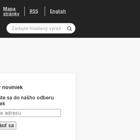
Mapa
RSS
English
stránky
 noviniek
ste sa do nášho odberu
iek