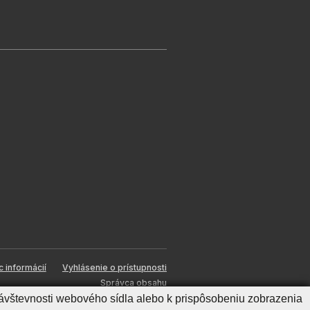
c informácií
Vyhlásenie o prístupnosti
Správca obsahu
ávštevnosti webového sídla alebo k prispôsobeniu zobrazenia
Generuje
CMS BUXUS