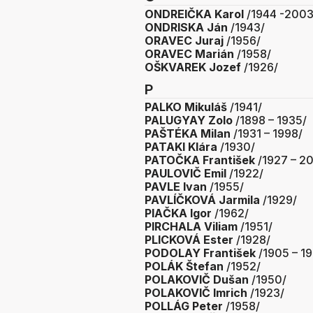
ONDREIČKA Karol
/1944 -2003
ONDRISKA Ján
/1943/
ORAVEC Juraj
/1956/
ORAVEC Marián
/1958/
OŠKVAREK Jozef
/1926/
P
PALKO Mikuláš
/1941/
PALUGYAY Zolo
/1898 – 1935/
PAŠTÉKA Milan
/1931 – 1998/
PATAKI Klára
/1930/
PATOČKA František
/1927 – 2
PAULOVIČ Emil
/1922/
PAVLE Ivan
/1955/
PAVLÍČKOVÁ Jarmila
/1929/
PIAČKA Igor
/1962/
PIRCHALA Viliam
/1951/
PLICKOVÁ Ester
/1928/
PODOLAY František
/1905 – 1
POLÁK Štefan
/1952/
POLAKOVIČ Dušan
/1950/
POLAKOVIČ Imrich
/1923/
POLLÁG Peter
/1958/