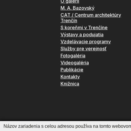
O galérii
M. A. Bazovský
CAT / Centrum architektúry
Trenčín
S koreňmi v Trenčíne
Výstavy a podujatia
Vzdelávacie programy
Služby pre verejnosť
Fotogaléria
Videogaléria
Publikácie
Kontakty
Knižnica
Názov zariadenia s celou adresou používa na tomto webovom 