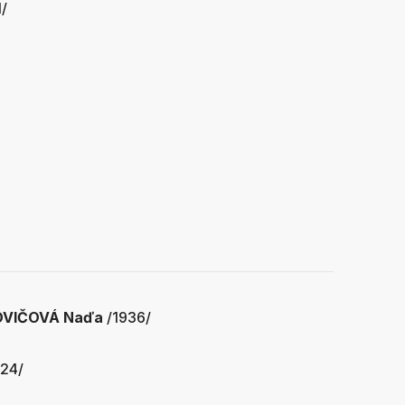
1/
OVIČOVÁ Naďa
/1936/
24/