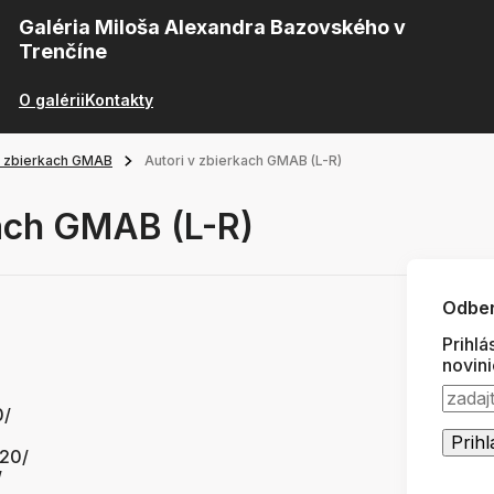
Galéria Miloša Alexandra Bazovského v
Trenčíne
O galérii
Kontakty
v zbierkach GMAB
Autori v zbierkach GMAB (L-R)
kach GMAB (L-R)
Odber
Prihlá
novin
0/
920/
/