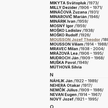
MIKYTA Svätopluk
/1973/
MILLY Dezider
/1906 – 1971/
MINÁČOVÁ Zuzana
/1931/
MINAROVIČ Marián
/1946/
MINÁRIK Ivan
/1959/
MOSNÝ Igor
/1959/
MOŠKO Ladislav
/1938/
MOŠKO Rudolf
/1926/
MOUSSON Jozef Theodor
/18
MOUSSON Viliam
/1914 - 1988/
MRAVEC Milan
/1938 - 2004/
MRÁZOVÁ Lea
/1906 – 1995/
MUDROCH Ján
/1909 – 1968/
MUŠKA Pavol
/1949/
MÚTHOVÁ Silvia
N
NÁHLIK Ján
/1922 – 1989/
NEHERA Otakar
/1917/
NEMČÍK Július
/1909 – 1986/
NEVAN Eugen
/1914 – 1967/
NOVÝ Jozef
/1921 – 1995/
O