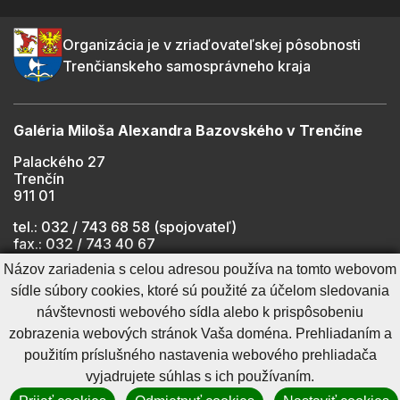
Organizácia je v zriaďovateľskej pôsobnosti
Trenčianskeho samosprávneho kraja
Galéria Miloša Alexandra Bazovského v Trenčíne
Palackého 27
Trenčín
911 01
tel.: 032 / 743 68 58 (spojovateľ)
fax.: 032 / 743 40 67
e-mail:
info@gmab.sk
Názov zariadenia s celou adresou používa na tomto webovom
sídle súbory cookies, ktoré sú použité za účelom sledovania
návštevnosti webového sídla alebo k prispôsobeniu
Cookies nastavenie
Ochrana osobných údajov
zobrazenia webových stránok Vaša doména. Prehliadaním a
Cookies - viac informácií
Vyhlásenie o prístupnosti
použitím príslušného nastavenia webového prehliadača
Technický prevádzkovateľ
Správca obsahu
vyjadrujete súhlas s ich používaním.
Generuje
CMS BUXUS