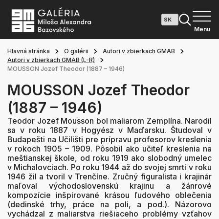
Menu
Hlavná stránka
O galérii
Autori v zbierkach GMAB
Autori v zbierkach GMAB (L-R)
MOUSSON Jozef Theodor (1887 – 1946)
MOUSSON Jozef Theodor
(1887 – 1946)
Teodor Jozef Mousson bol maliarom Zemplína. Narodil
sa v roku 1887 v Hogyész v Maďarsku. Študoval v
Budapešti na Učilišti pre prípravu profesorov kreslenia
v rokoch 1905 – 1909. Pôsobil ako učiteľ kreslenia na
meštianskej škole, od roku 1919 ako slobodný umelec
v Michalovciach. Po roku 1944 až do svojej smrti v roku
1946 žil a tvoril v Trenčíne. Zručný figuralista i krajinár
maľoval východoslovenskú krajinu a žánrové
kompozície inšpirované krásou ľudového oblečenia
(dedinské trhy, práce na poli, a pod.). Názorovo
vychádzal z maliarstva riešiaceho problémy vzťahov