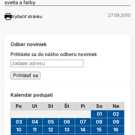
svetla a farby.
27.09.2010
Vytlačiť stránku
Odber noviniek
Prihláste sa do nášho odberu noviniek
Kalendár podujatí
Po
Ut
St
Št
Pi
So
Ne
01
02
03
04
05
06
07
08
09
10
11
12
13
14
15
16