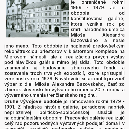
je ohraničené rokmi
1969 - 1979. Je to
obdobie od
konštituovania galérie,
ktorá vznikla rok po
smrti národného umelca
Miloša Alexandra
Bazovského a nesie
jeho meno. Toto obdobie je naplnené predovšetkým
rekonštrukciou priestorov v kláštornom komplexe na
Mierovom námestí, ale aj realizáciou prvých výstav
pod hlavičkou galérie mimo jej sídla. Toto obdobie
znamenalo aj budovanie zbierkového fondu a
zostavenie troch trvalých expozícií, ktoré sprístupnili
verejnosti v roku 1979. Návštevníci si tak mohli prezrieť
výber z diel Miloša Alexandra Bazovského, časť zo
zbierok slovenského výtvarného umenia 20. storočia a
výtvarného umenia trenčianskeho regiónu.
Druhé vývojové obdobie
je rámcované rokmi 1979 -
1991. Z hľadiska histórie galérie, paradoxne napriek
nepriaznivej politicko-spoločenskej situácii je
najoptimálnejším obdobím. Pracovníci galérie realizujú
celý rad pozoruhodných výstavných podujatí doma i v
zahraničí, rozvíjajú partnerské vzťahy s mnohými