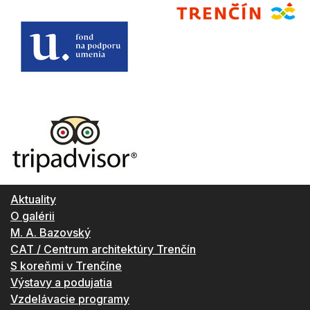
Aktuality
O galérii
M. A. Bazovský
CAT / Centrum architektúry Trenčín
S koreňmi v Trenčíne
Výstavy a podujatia
Vzdelávacie programy