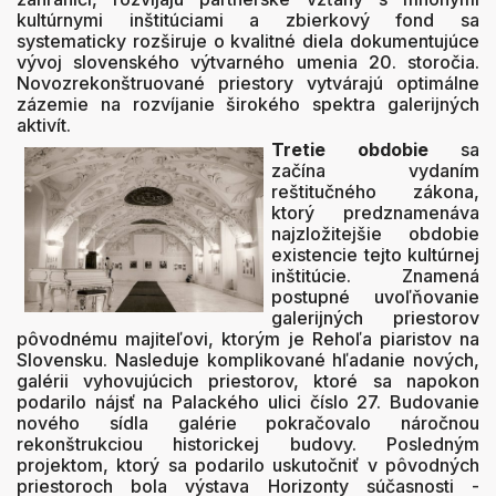
kultúrnymi inštitúciami a zbierkový fond sa
systematicky rozširuje o kvalitné diela dokumentujúce
vývoj slovenského výtvarného umenia 20. storočia.
Novozrekonštruované priestory vytvárajú optimálne
zázemie na rozvíjanie širokého spektra galerijných
aktivít.
Tretie obdobie
sa
začína vydaním
reštitučného zákona,
ktorý predznamenáva
najzložitejšie obdobie
existencie tejto kultúrnej
inštitúcie. Znamená
postupné uvoľňovanie
galerijných priestorov
pôvodnému majiteľovi, ktorým je Rehoľa piaristov na
Slovensku. Nasleduje komplikované hľadanie nových,
galérii vyhovujúcich priestorov, ktoré sa napokon
podarilo nájsť na Palackého ulici číslo 27. Budovanie
nového sídla galérie pokračovalo náročnou
rekonštrukciou historickej budovy. Posledným
projektom, ktorý sa podarilo uskutočniť v pôvodných
priestoroch bola výstava Horizonty súčasnosti -