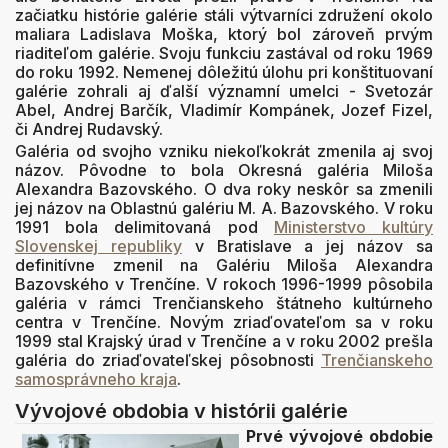
začiatku histórie galérie stáli výtvarníci združení okolo
maliara Ladislava Moška, ktorý bol zároveň prvým
riaditeľom galérie. Svoju funkciu zastával od roku 1969
do roku 1992. Nemenej dôležitú úlohu pri konštituovaní
galérie zohrali aj ďalší významní umelci - Svetozár
Abel, Andrej Barčík, Vladimír Kompánek, Jozef Fizel,
či Andrej Rudavský.
Galéria od svojho vzniku niekoľkokrát zmenila aj svoj
názov. Pôvodne to bola Okresná galéria Miloša
Alexandra Bazovského. O dva roky neskôr sa zmenili
jej názov na Oblastnú galériu M. A. Bazovského. V roku
1991 bola delimitovaná pod
Ministerstvo kultúry
Slovenskej republiky
v Bratislave a jej názov sa
definitívne zmenil na Galériu Miloša Alexandra
Bazovského v Trenčíne. V rokoch 1996-1999 pôsobila
galéria v rámci Trenčianskeho štátneho kultúrneho
centra v Trenčíne. Novým zriaďovateľom sa v roku
1999 stal Krajský úrad v Trenčíne a v roku 2002 prešla
galéria do zriaďovateľskej pôsobnosti
Trenčianskeho
samosprávneho kraja
.
Vývojové obdobia v histórii galérie
Prvé vývojové obdobie