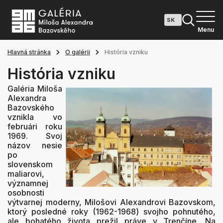
Menu
Hlavná stránka
O galérii
História vzniku
História vzniku
Galéria Miloša
Alexandra
Bazovského
vznikla vo
februári roku
1969. Svoj
názov nesie
po
slovenskom
maliarovi,
významnej
osobnosti
výtvarnej moderny, Milošovi Alexandrovi Bazovskom,
ktorý posledné roky (1962-1968) svojho pohnutého,
ale bohatého života prežil práve v Trenčíne. Na