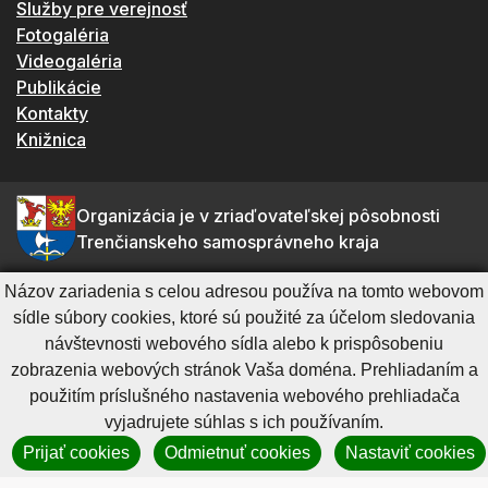
Služby pre verejnosť
Fotogaléria
Videogaléria
Publikácie
Kontakty
Knižnica
Organizácia je v zriaďovateľskej pôsobnosti
Trenčianskeho samosprávneho kraja
Názov zariadenia s celou adresou používa na tomto webovom
sídle súbory cookies, ktoré sú použité za účelom sledovania
Galéria Miloša Alexandra Bazovského v Trenčíne
návštevnosti webového sídla alebo k prispôsobeniu
Palackého 27
zobrazenia webových stránok Vaša doména. Prehliadaním a
Trenčín
použitím príslušného nastavenia webového prehliadača
911 01
vyjadrujete súhlas s ich používaním.
tel.: 032 / 743 68 58 (spojovateľ)
Prijať cookies
Odmietnuť cookies
Nastaviť cookies
fax.: 032 / 743 40 67
e-mail:
info@gmab.sk