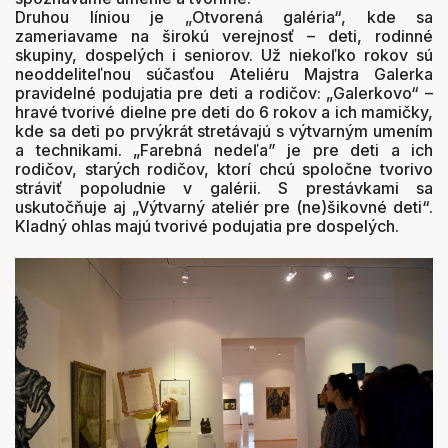
Druhou líniou je „Otvorená galéria“, kde sa
zameriavame na širokú verejnosť – deti, rodinné
skupiny, dospelých i seniorov. Už niekoľko rokov sú
neoddeliteľnou súčasťou Ateliéru Majstra Galerka
pravidelné podujatia pre deti a rodičov: „Galerkovo“ –
hravé tvorivé dielne pre deti do 6 rokov a ich mamičky,
kde sa deti po prvýkrát stretávajú s výtvarným umením
a technikami. „Farebná nedeľa” je pre deti a ich
rodičov, starých rodičov, ktorí chcú spoločne tvorivo
stráviť popoludnie v galérii. S prestávkami sa
uskutočňuje aj „Výtvarný ateliér pre (ne)šikovné deti“.
Kladný ohlas majú tvorivé podujatia pre dospelých.