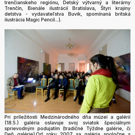
trenčianskeho regiónu, Detský výtvarný a literárny
Trenčín, Bienále ilustrácií Bratislava, Štyri krajiny
detstva - vydavateľstva Buvik, spomínaná britská
ilustrácia Magic Pencil...).
Pri príležitosti Medzinárodného dňa múzeí a galérií
(18.5.) galéria oslavuje svoj sviatok špeciálnym
sprievodným podujatím (tradičné Týždne galérie, či
Deň galérie).Od roku 2007 sa galéria spoločne s