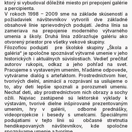
ktorý si vybudoval dôležité miesto pri prepojení galérie
a percipienta.
V rokoch 1998 – 2009 sme na základe skúseností a
požiadaviek návštevníkov vytvorili dve základné
obsahové línie sprievodných podujatí. Jedna línia sa
zameriava na prepojenie moderného výtvarného
umenia a školy. Druhá línia zdôrazňuje galériu ako
otvorený priestor pre všetky vekové skupiny.
Filozofiou podujatí pre školské skupiny „Škola a
galéria“ je spoločne spoznávať výtvarné umenie v jeho
historických i aktuálnych súvislostiach. Vedieť prečítať
autorov rukopis, odkaz a jeho pohľad na svet.
Pracujeme s vystaveným umením, hľadáme odpovede,
vytvárame dialóg s artefaktom. Prostredníctvom hier,
tvorivých dielní, animácií a rozprávaní sa usilujeme o
to, aby deti lepšie spoznali a porozumeli umeniu.
Nechať deti, aby prostredníctvom nich obrazy a sochy
ožili. Najviac zastúpené sú lektorské výklady k
výstavám, tvorivé dielne inšpirované prezentovaným
umením, hry v galérii, odborné prednášky,
videoprojekcie i besedy s umelcami. Špeciálnymi
podujatiami v tejto línii sú občasné stretnutia
hendikepovaných návštevníkov, kde spoločne
spoznávame umenie a tvoríme.