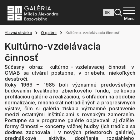
Menu
Hlavná stránka
O galérii
Kultúrno-vzdelávacia činnosť
Kultúrno-vzdelávacia
činnosť
Súčasný obraz kultúrno - vzdelávacej činnosti v
GMAB sa utváral postupne, v priebehu niekoľkých
desaťročí.
Roky 1969 – 1985 boli významné predovšetkým
budovaním kvalitného zbierkového fondu, celkovou
profiláciou galérie a realizáciou, s ohľadom na obdobie
normalizácie, mnohokrát netradičných a progresívnych
výstav, čím si galéria získala významné postavenie
medzi ostatnými inštitúciami s rovnakým zameraním.
Postupne sa v programe galérie objavovali aj ďalšie
formy činnosti – koncerty vážnej hudby (ich tradícia sa
dodnes zachovala i v nových priestoroch galérie),
prednáškové aktivity, dopĺňanie rozsiahleho