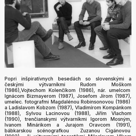
Popri inšpiratívnych besedách so slovenskými a
českými výtvarníkmi Rudom Moškom
(1986),Vojtechom Kolenčíkom (1986), nár. umelcom
Ignácom Bizmayerom (1987), Josefom Jírom (1987),
umelec. fotografmi Magdalénou Robinsonovou (1986)
a Ladislavom Kobzom (1987), Vladimírom Kompánkom
(1988), Sylvou Lacinovou (1988), Jiřím Vlachom
(1990), trenčianskymi výtvarníkmi Igorom Mosným,
Ivanom Minárikom a Jurajom Oravcom (1991),
bábkarskou scénografkou Zuzanou Cigánovou