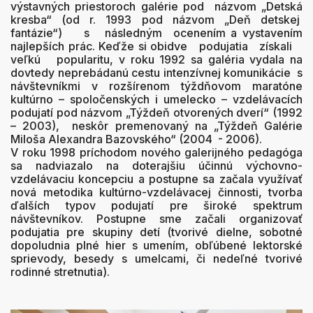
výstavných priestoroch galérie pod názvom „Detská
kresba“ (od r. 1993 pod názvom „Deň detskej
fantázie“) s následným ocenením a vystavením
najlepších prác. Keďže si obidve podujatia získali
veľkú popularitu, v roku 1992 sa galéria vydala na
dovtedy neprebádanú cestu intenzívnej komunikácie s
návštevníkmi v rozšírenom týždňovom maratóne
kultúrno – spoločenských i umelecko – vzdelávacích
podujatí pod názvom „Týždeň otvorených dverí“ (1992
– 2003), neskôr premenovaný na „Týždeň Galérie
Miloša Alexandra Bazovského“ (2004 - 2006).
V roku 1998 príchodom nového galerijného pedagóga
sa nadviazalo na doterajšiu účinnú výchovno-
vzdelávaciu koncepciu a postupne sa začala využívať
nová metodika kultúrno-vzdelávacej činnosti, tvorba
ďalších typov podujatí pre široké spektrum
návštevníkov. Postupne sme začali organizovať
podujatia pre skupiny detí (tvorivé dielne, sobotné
dopoludnia plné hier s umením, obľúbené lektorské
sprievody, besedy s umelcami, či nedeľné tvorivé
rodinné stretnutia).