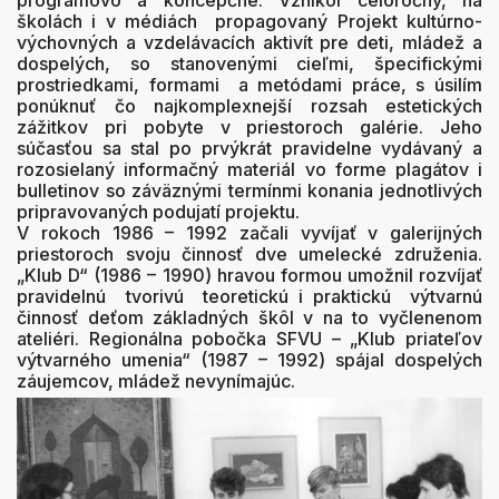
programovo a koncepčne. Vznikol celoročný, na
školách i v médiách propagovaný Projekt kultúrno-
výchovných a vzdelávacích aktivít pre deti, mládež a
dospelých, so stanovenými cieľmi, špecifickými
prostriedkami, formami a metódami práce, s úsilím
ponúknuť čo najkomplexnejší rozsah estetických
zážitkov pri pobyte v priestoroch galérie. Jeho
súčasťou sa stal po prvýkrát pravidelne vydávaný a
rozosielaný informačný materiál vo forme plagátov i
bulletinov so záväznými termínmi konania jednotlivých
pripravovaných podujatí projektu.
V rokoch 1986 – 1992 začali vyvíjať v galerijných
priestoroch svoju činnosť dve umelecké združenia.
„Klub D“ (1986 – 1990) hravou formou umožnil rozvíjať
pravidelnú tvorivú teoretickú i praktickú výtvarnú
činnosť deťom základných škôl v na to vyčlenenom
ateliéri. Regionálna pobočka SFVU – „Klub priateľov
výtvarného umenia“ (1987 – 1992) spájal dospelých
záujemcov, mládež nevynímajúc.