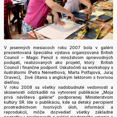
V jesenných mesiacoch roku 2007 bola v galérii
prezentovaná špeciálna výstava organizovaná British
Council – Magic Pencil s množstvom sprievodných
podujatí, realizovaných ako projekt, ktorý British
Council i finančne podporil. Uskutočnili sa workshopy s
ilustrátormi (Petra Némethová, Marta Potfajová, Juraj
Oravec), živé čítania s anglickým lektorom s tvorivou
dielňou.
V roku 2008 sa všetky nadobudnuté vedomosti a
skúsenosti odzrkadlili na vytvorení publikácie „Moja
prvá návšteva galérie“ podporenej Ministerstvom
kultúry SR. Ide o publikáciu, kde sa detský percipient
prostredníctvom tvorivých úloh, informácií a
reprodukcií, môže dozvedieť všetky základné
poznatky i zaujímavosti o galérii moderného umenia a