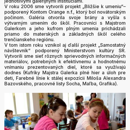
jednotlivými galerijnými inštitúciami.
V roku 2006 sme vytvorili projekt „Bližšie k umeniu“–
podporený Kontom Orange n.f., ktorý bol novátorským
počinom. Galéria otvorila svoje brány a vyšla s
výtvarným umením do škôl. Pracovníci s Majstrom
Galerkom a jeho kufrom plným umenia prichádzali
priamo do materských a základných škôl celého
trenčianskeho regiónu.
V tom istom roku vznikol aj ďalší projekt „Samostatný
návštevník“ podporený Ministerstvom kultúry SR.
Vytvorili sme sieť rôznych sprievodných informačných
materiálov, potrebných k efektívnemu a hodnotnému
vnímaniu prezentovaných diel, ktoré sa využívajú
dodnes (Kufríky Majstra Galerka plné hier a úloh pre
deti, Farebné línie k stálej expozícii Miloša Alexandra
Bazovského, pracovné listy Socha, Maľba, Grafika).