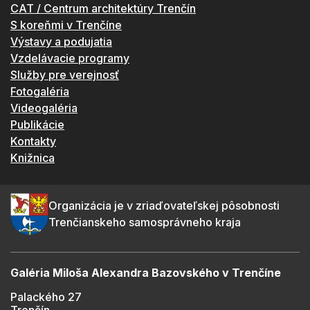
CAT / Centrum architektúry Trenčín
S koreňmi v Trenčíne
Výstavy a podujatia
Vzdelávacie programy
Služby pre verejnosť
Fotogaléria
Videogaléria
Publikácie
Kontakty
Knižnica
Organizácia je v zriaďovateľskej pôsobnosti
Trenčianskeho samosprávneho kraja
Galéria Miloša Alexandra Bazovského v Trenčíne
Palackého 27
Trenčín