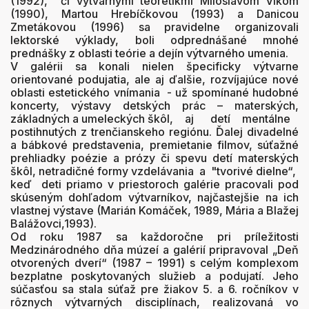
(1992), či výtvarnými teoretikmi Miloslavom Vlkom
(1990), Martou Hrebíčkovou (1993) a Danicou
Zmetákovou (1996) sa pravidelne organizovali
lektorské výklady, boli odprednášané mnohé
prednášky z oblasti teórie a dejín výtvarného umenia.
V galérii sa konali nielen špecificky výtvarne
orientované podujatia, ale aj ďalšie, rozvíjajúce nové
oblasti estetického vnímania - už spomínané hudobné
koncerty, výstavy detských prác – materských,
základných a umeleckých škôl, aj detí mentálne
postihnutých z trenčianskeho regiónu. Ďalej divadelné
a bábkové predstavenia, premietanie filmov, súťažné
prehliadky poézie a prózy či spevu detí materských
škôl, netradičné formy vzdelávania a "tvorivé dielne“,
keď deti priamo v priestoroch galérie pracovali pod
skúseným dohľadom výtvarníkov, najčastejšie na ich
vlastnej výstave (Marián Komáček, 1989, Mária a Blažej
Balážovci,1993).
Od roku 1987 sa každoročne pri príležitosti
Medzinárodného dňa múzeí a galérií pripravoval „Deň
otvorených dverí“ (1987 – 1991) s celým komplexom
bezplatne poskytovaných služieb a podujatí. Jeho
súčasťou sa stala súťaž pre žiakov 5. a 6. ročníkov v
rôznych výtvarných disciplínach, realizovaná vo