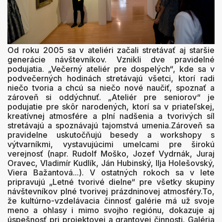
Od roku 2005 sa v ateliéri začali stretávať aj staršie
generácie návštevníkov. Vznikli dve pravidelné
podujatia. „Večerný ateliér pre dospelých“, kde sa v
podvečerných hodinách stretávajú všetci, ktorí radi
niečo tvoria a chcú sa niečo nové naučiť, spoznať a
zároveň si oddýchnuť. „Ateliér pre seniorov“ je
podujatie pre skôr narodených, ktorí sa v priateľskej,
kreatívnej atmosfére a plní nadšenia a tvorivých síl
stretávajú a spoznávajú tajomstvá umenia.Zároveň sa
pravidelne uskutočňujú besedy a workshopy s
výtvarníkmi, vystavujúcimi umelcami pre širokú
verejnosť (napr. Rudolf Moško, Jozef Vydrnák, Juraj
Oravec, Vladimír Kudlík, Ján Hubinský, Ilja Holešovský,
Viera Bažantová...). V ostatných rokoch sa v lete
pripravujú „Letné tvorivé dielne“ pre všetky skupiny
návštevníkov plné tvorivej prázdninovej atmosféry.To,
že kultúrno-vzdelávacia činnosť galérie má už svoje
meno a ohlasy i mimo svojho regiónu, dokazuje aj
úspešnosť pri projektovej a grantovej činnosti. Galéria