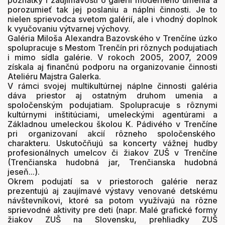
porozumieť tak jej poslaniu a náplni činnosti. Je to
nielen sprievodca svetom galérií, ale i vhodný doplnok
k vyučovaniu výtvarnej výchovy.
Galéria Miloša Alexandra Bazovského v Trenčíne úzko
spolupracuje s Mestom Trenčín pri rôznych podujatiach
i mimo sídla galérie. V rokoch 2005, 2007, 2009
získala aj finančnú podporu na organizovanie činnosti
Ateliéru Majstra Galerka.
V rámci svojej multikultúrnej náplne činnosti galéria
dáva priestor aj ostatným druhom umenia a
spoločenským podujatiam. Spolupracuje s rôznymi
kultúrnymi inštitúciami, umeleckými agentúrami a
Základnou umeleckou školou K. Pádivého v Trenčíne
pri organizovaní akcií rôzneho spoločenského
charakteru. Uskutočňujú sa koncerty vážnej hudby
profesionálnych umelcov či žiakov ZUŠ v Trenčíne
(Trenčianska hudobná jar, Trenčianska hudobná
jeseň...).
Okrem podujatí sa v priestoroch galérie neraz
prezentujú aj zaujímavé výstavy venované detskému
návštevníkovi, ktoré sa potom využívajú na rôzne
sprievodné aktivity pre deti (napr. Malé grafické formy
žiakov ZUŠ na Slovensku, prehliadky ZUŠ