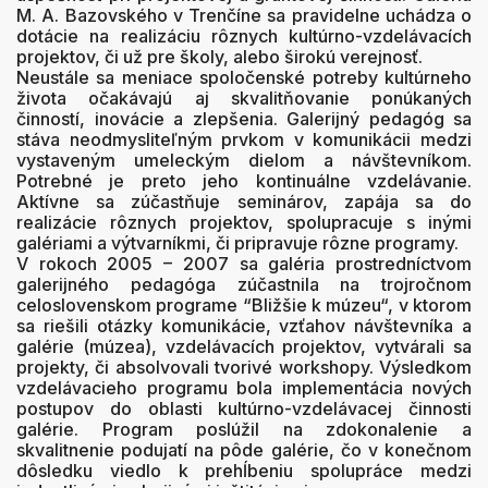
M. A. Bazovského v Trenčíne sa pravidelne uchádza o
dotácie na realizáciu rôznych kultúrno-vzdelávacích
projektov, či už pre školy, alebo širokú verejnosť.
Neustále sa meniace spoločenské potreby kultúrneho
života očakávajú aj skvalitňovanie ponúkaných
činností, inovácie a zlepšenia. Galerijný pedagóg sa
stáva neodmysliteľným prvkom v komunikácii medzi
vystaveným umeleckým dielom a návštevníkom.
Potrebné je preto jeho kontinuálne vzdelávanie.
Aktívne sa zúčastňuje seminárov, zapája sa do
realizácie rôznych projektov, spolupracuje s inými
galériami a výtvarníkmi, či pripravuje rôzne programy.
V rokoch 2005 – 2007 sa galéria prostredníctvom
galerijného pedagóga zúčastnila na trojročnom
celoslovenskom programe “Bližšie k múzeu“, v ktorom
sa riešili otázky komunikácie, vzťahov návštevníka a
galérie (múzea), vzdelávacích projektov, vytvárali sa
projekty, či absolvovali tvorivé workshopy. Výsledkom
vzdelávacieho programu bola implementácia nových
postupov do oblasti kultúrno-vzdelávacej činnosti
galérie. Program poslúžil na zdokonalenie a
skvalitnenie podujatí na pôde galérie, čo v konečnom
dôsledku viedlo k prehĺbeniu spolupráce medzi