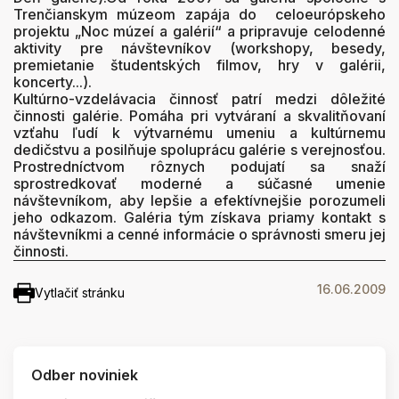
Trenčianskym múzeom zapája do celoeurópskeho
projektu „Noc múzeí a galérií“ a pripravuje celodenné
aktivity pre návštevníkov (workshopy, besedy,
premietanie študentských filmov, hry v galérii,
koncerty...).
Kultúrno-vzdelávacia činnosť patrí medzi dôležité
činnosti galérie. Pomáha pri vytváraní a skvalitňovaní
vzťahu ľudí k výtvarnému umeniu a kultúrnemu
dedičstvu a posilňuje spoluprácu galérie s verejnosťou.
Prostredníctvom rôznych podujatí sa snaží
sprostredkovať moderné a súčasné umenie
návštevníkom, aby lepšie a efektívnejšie porozumeli
jeho odkazom. Galéria tým získava priamy kontakt s
návštevníkmi a cenné informácie o správnosti smeru jej
činnosti.
16.06.2009
Vytlačiť stránku
Odber noviniek