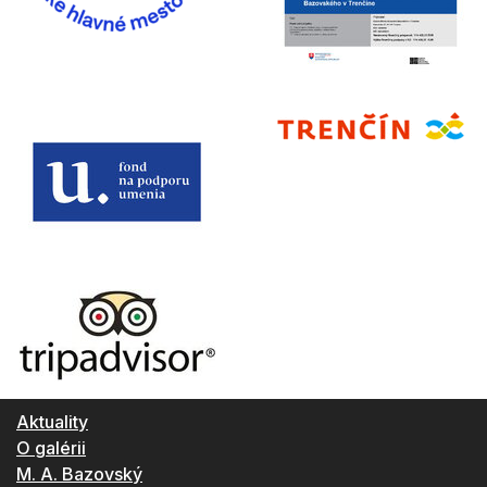
Aktuality
O galérii
M. A. Bazovský