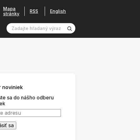
Mapa
RSS
English
stránky
 noviniek
ste sa do nášho odberu
iek