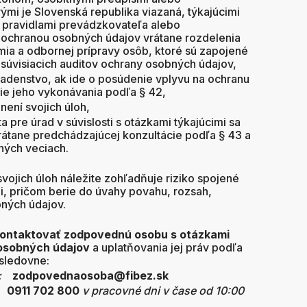
mi je Slovenská republika viazaná, týkajúcimi
 pravidlami prevádzkovateľa alebo
s ochranou osobných údajov vrátane rozdelenia
ia a odbornej prípravy osôb, ktoré sú zapojené
 súvisiacich auditov ochrany osobných údajov,
adenstvo, ak ide o posúdenie vplyvu na ochranu
ie jeho vykonávania podľa § 42,
není svojich úloh,
 pre úrad v súvislosti s otázkami týkajúcimi sa
rátane predchádzajúcej konzultácie podľa §
43 a
iných veciach.
ojich úloh náležite zohľadňuje riziko spojené
, pričom berie do úvahy povahu, rozsah,
bných údajov.
ontaktovať zodpovednú osobu s otázkami
j osobných údajov
a uplatňovania jej práv podľa
asledovne:
u:
zodpovednaosoba@fibez.sk
:
0911 702 800
v pracovné dni v čase od 10:00