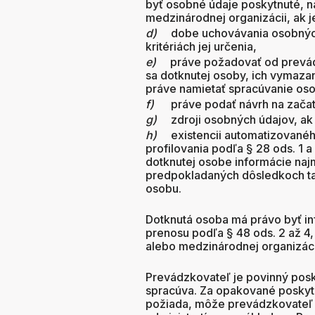
byť osobné údaje poskytnuté, na
medzinárodnej organizácii, ak j
d)
dobe uchovávania osobných
kritériách jej určenia,
e)
práve požadovať od prevád
sa dotknutej osoby, ich vymaza
práve namietať spracúvanie os
f)
práve podať návrh na zača
g)
zdroji osobných údajov, ak
h)
existencii automatizované
profilovania podľa § 28 ods. 1 
dotknutej osobe informácie naj
predpokladaných dôsledkoch ta
osobu.
Dotknutá osoba má právo byť in
prenosu podľa § 48 ods. 2 až 4,
alebo medzinárodnej organizáci
Prevádzkovateľ je povinný posk
spracúva. Za opakované poskytn
požiada, môže prevádzkovateľ 