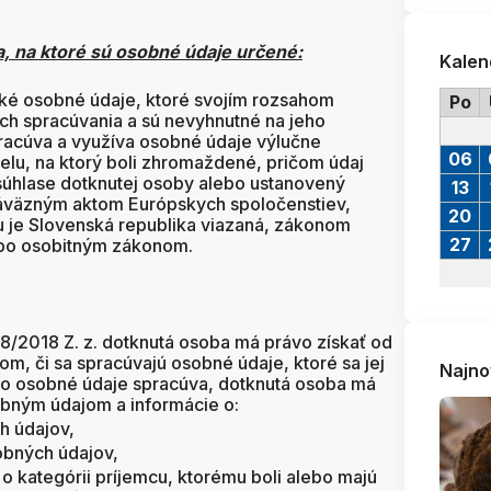
a, na ktoré sú osobné údaje určené:
Kalen
ké osobné údaje, ktoré svojím rozsahom
Po
h spracúvania a sú nevyhnutné na jeho
racúva a využíva osobné údaje výlučne
06
lu, na ktorý boli zhromaždené, pričom údaj
súhlase dotknutej osoby alebo ustanovený
13
áväzným aktom Európskych spoločenstiev,
20
 je Slovenská republika viazaná, zákonom
27
ebo osobitným zákonom.
18/2018 Z. z. dotknutá osoba má právo získať od
m, či sa spracúvajú osobné údaje, ktoré sa jej
Najno
to osobné údaje spracúva, dotknutá osoba má
sobným údajom a informácie o:
h údajov,
obných údajov,
o o kategórii príjemcu, ktorému boli alebo majú