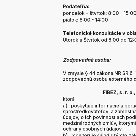
Podateľňa:
pondelok – štvrtok: 8:00 - 15:0
piatok: 8:00 - 14:00
Telefonické konzultácie v obl
Utorok a Štvrtok od 8:00 do 12
Zodpovedná osoba:
V zmysle § 44 zákona NR SR č. 1
zodpovednú osobu externého d
FIBEZ, s .r. o., Matice
ktorá
a) poskytuje informácie a por
sprostredkovateľovi a zamestn
údajov, o ich povinnostiach pod
medzinárodných zmlúv, ktorými 
ochrany osobných údajov,
b) monitoruje súlad s týmto zá