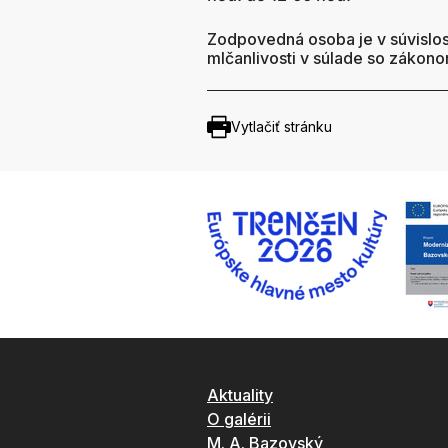
Zodpovedná osoba je v súvislos
mlčanlivosti v súlade so zákono
Vytlačiť stránku
Aktuality
O galérii
M. A. Bazovský