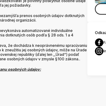
evádzkovateľ je povinný poskytnúť osobné údaje
a jej požiadavky.
 nezamýšľa prenos osobných údajov dotknutých
národnej organizácii.
 nevykonáva automatizované individuálne
Odkaz
ia dotknutých osôb podľa § 28 ods. 1 a 4
F
ieva, že dochádza k neoprávnenému spracúvaniu
o k zneužitiu jej osobných údajov, môže na Úrade
I
venskej republiky (ďalej len ,,Úrad“) podať
rane osobných údajov v zmysle §100 zákona..
ranu osobných údajov: