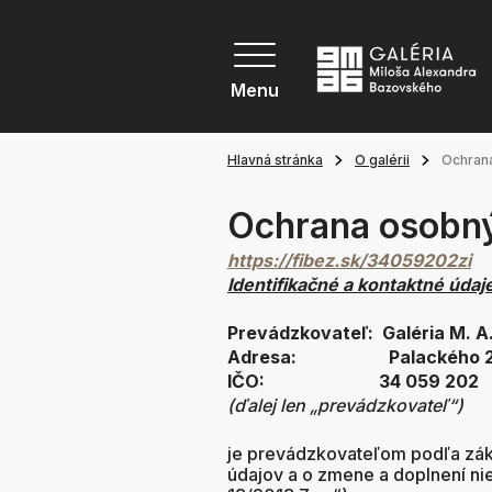
Menu
Hlavná stránka
O galérii
Ochran
Ochrana osobný
https://fibez.sk/34059202zi
Identifikačné a kontaktné úda
Prevádzkovateľ: Galéria M. A
Adresa: Palackého 27, 9
IČO: 34 059 202
(ďalej len „prevádzkovateľ“)
je prevádzkovateľom podľa zák
údajov a o zmene a doplnení ni