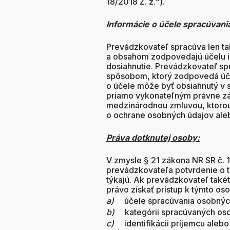
18/2018 Z. z.“).
Informácie o účele spracúvani
Prevádzkovateľ spracúva len ta
a obsahom zodpovedajú účelu ic
dosiahnutie. Prevádzkovateľ sp
spôsobom, ktorý zodpovedá úče
o účele môže byť obsiahnutý v 
priamo vykonateľným právne z
medzinárodnou zmluvou, ktorou
o ochrane osobných údajov al
Práva dotknutej osoby:
V zmysle § 21 zákona NR SR č. 
prevádzkovateľa potvrdenie o to
týkajú. Ak prevádzkovateľ také
právo získať prístup k týmto o
a)
účele spracúvania osobnýc
b)
kategórii spracúvaných os
c)
identifikácii príjemcu aleb