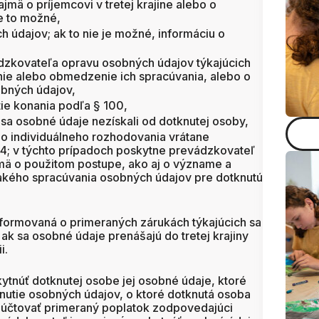
jmä o príjemcovi v tretej krajine alebo o
e to možné,
 údajov; ak to nie je možné, informáciu o
zkovateľa opravu osobných údajov týkajúcich
nie alebo obmedzenie ich spracúvania, alebo o
obných údajov,
tie konania podľa § 100,
 sa osobné údaje nezískali od dotknutej osoby,
ho individuálneho rozhodovania vrátane
a 4; v týchto prípadoch poskytne prevádzkovateľ
mä o použitom postupe, ako aj o význame a
kého spracúvania osobných údajov pre dotknutú
formovaná o primeraných zárukách týkajúcich sa
 ak sa osobné údaje prenášajú do tretej krajiny
i.
ytnúť dotknutej osobe jej osobné údaje, ktoré
utie osobných údajov, o ktoré dotknutá osoba
účtovať primeraný poplatok zodpovedajúci