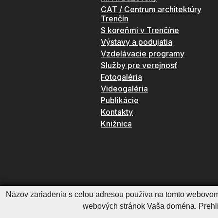
CAT / Centrum architektúry
Trenčín
S koreňmi v Trenčíne
Výstavy a podujatia
Vzdelávacie programy
Služby pre verejnosť
Fotogaléria
Videogaléria
Publikácie
Kontakty
Knižnica
Názov zariadenia s celou adresou používa na tomto webovom 
webových stránok Vaša doména. Prehlia