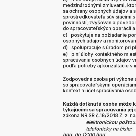
medzinárodnými zmluvami, ktorý
sa ochrany osobných údajov a s
sprostredkovateľa súvisiacimi 
povinností, zvyšovania povedom
do spracovateľských operácií a
c) poskytuje na požiadanie por
osobných údajov a monitorovan
d) spolupracuje s úradom pri pl
e) plní úlohy kontaktného miesta
spracúvania osobných údajov v
podľa potreby aj konzultácie v 
Zodpovedná osoba pri výkone sv
so spracovateľskými operáciami
kontext a účel spracúvania oso
Každá dotknutá osoba môže k
týkajúcimi sa spracúvania je
zákona NR SR č.18/2018 Z. z. n
elektronickou pošto
telefonicky na čísle
hod. do 12:00 hod.