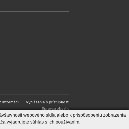
c informácií
Vyhlásenie o prístupnosti
Správca obsahu
ávštevnosti webového sídla alebo k prispôsobeniu zobrazenia
Generuje
CMS BUXUS
a vyjadrujete súhlas s ich používaním.