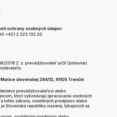
0
asti ochrany osobných údajov:
:00 +421 2 323 132 20
8/2018 Z. z. prevádzkovateľ určil (zmluvne)
odávateľa:
 slovenskej 284/12, 91105 Trenčín
adenstvo prevádzkovateľovi alebo
ancom, ktorí vykonávajú spracúvanie osobných
ľa tohto zákona, osobitných predpisov alebo
je Slovenská republika viazaná, týkajúcich sa
konom, osobitnými predpismi alebo