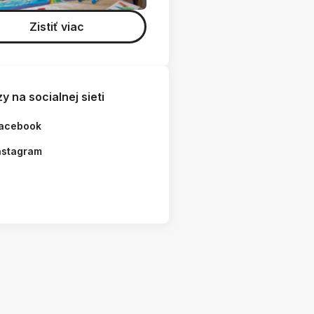
Zistiť viac
y na socialnej sieti
acebook
nstagram