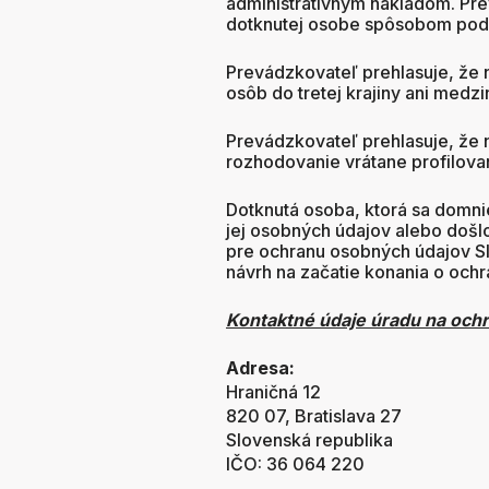
administratívnym nákladom. Pr
dotknutej osobe spôsobom podľ
Prevádzkovateľ prehlasuje, že
osôb do tretej krajiny ani medzi
Prevádzkovateľ prehlasuje, že
rozhodovanie vrátane profilovan
Dotknutá osoba, ktorá sa domn
jej osobných údajov alebo došl
pre ochranu osobných údajov Slo
návrh na začatie konania o och
Kontaktné údaje úradu na och
Adresa:
Hraničná 12
820 07, Bratislava 27
Slovenská republika
IČO: 36 064 220