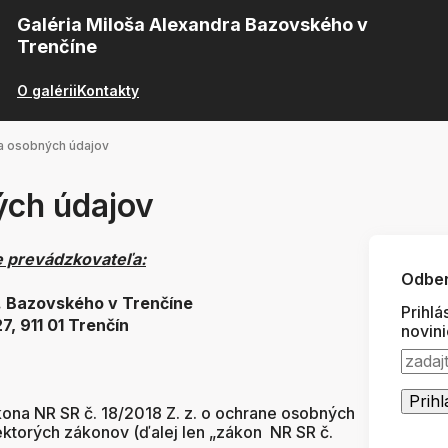
Galéria Miloša Alexandra Bazovského v
Trenčíne
O galérii
Kontakty
a osobných údajov
ch údajov
je prevádzkovateľa:
Odber
. Bazovského v Trenčíne
Prihlá
11 01 Trenčín
novin
ona NR SR č. 18/2018 Z. z. o ochrane osobných
ektorých zákonov (ďalej len „zákon NR SR č.