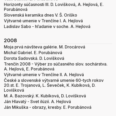
Horizonty súčasnosti III. D. Lovišková, A. Hejlová, E.
Porubänová
Slovenská keramika dnes V. Š. Oriško
Výtvarné umenie v Trenčíne I. A. Hejlová
Ladislav Sabo - hľadanie v soche. A. Hejlová
2008
Moja prvá návšteva galérie. M. Drocárová
Michal Gabriel. E. Porubänová
Dorota Sadovská. D. Lovišková
Trenčín 2008 - Výber zo súčasného slov. sochárstva.
A. Hejlová, E. Porubänová
Výtvarné umenie v Trenčíne II. A. Hejlová
České a slovenské výtvarné umenie 60-tych rokov
20.st. E. Trojanová, L. Ševeček, K. Kubíková, D.
Lovišková
M. A. Bazovský. K. Kubíková, D. Lovišková
Ján Hlavatý - Svet ilúzií. A. Hejlová
Ján Mikuška - obrazy, kresby. E. Porubänová