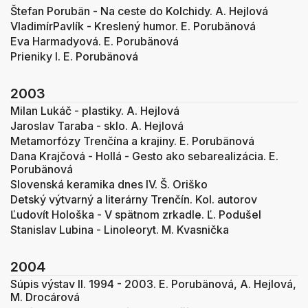
Štefan Porubän - Na ceste do Kolchidy. A. Hejlová
VladimírPavlík - Kreslený humor. E. Porubänová
Eva Harmadyová. E. Porubänová
Prieniky I. E. Porubänová
2003
Milan Lukáč - plastiky. A. Hejlová
Jaroslav Taraba - sklo. A. Hejlová
Metamorfózy Trenčína a krajiny. E. Porubänová
Dana Krajčová - Hollá - Gesto ako sebarealizácia. E.
Porubänová
Slovenská keramika dnes IV. Š. Oriško
Detský výtvarný a literárny Trenčín. Kol. autorov
Ľudovít Hološka - V spätnom zrkadle. Ľ. Podušel
Stanislav Lubina - Linoleoryt. M. Kvasnička
2004
Súpis výstav II. 1994 - 2003. E. Porubänová, A. Hejlová,
M. Drocárová