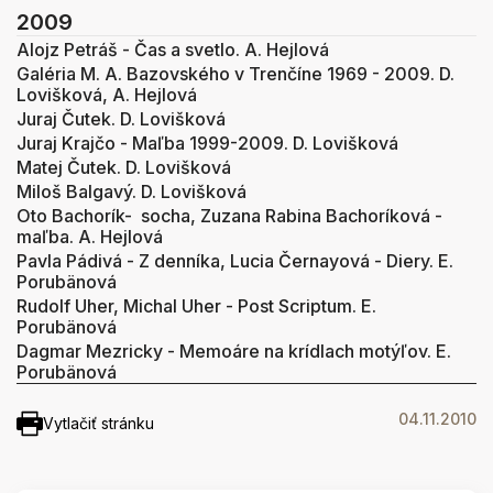
2009
Alojz Petráš - Čas a svetlo. A. Hejlová
Galéria M. A. Bazovského v Trenčíne 1969 - 2009. D.
Lovišková, A. Hejlová
Juraj Čutek. D. Lovišková
Juraj Krajčo - Maľba 1999-2009. D. Lovišková
Matej Čutek. D. Lovišková
Miloš Balgavý. D. Lovišková
Oto Bachorík- socha, Zuzana Rabina Bachoríková -
maľba. A. Hejlová
Pavla Pádivá - Z denníka, Lucia Černayová - Diery. E.
Porubänová
Rudolf Uher, Michal Uher - Post Scriptum. E.
Porubänová
Dagmar Mezricky - Memoáre na krídlach motýľov. E.
Porubänová
04.11.2010
Vytlačiť stránku