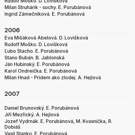
Rudolf Moško. D. Lovišková
Milan Struhárik - sochy. E. Porubänová
Ingrid Zámečníková. E. Porubänová
2006
Eva Mišáková Abelová. D. Lovišková
Rudolf Moško. D. Lovišková
Ľubo Stacho. E. Porubänová
Stano Bubán. B. Jablonská
Ján Hubinský. E. Porubänová
Karol Ondreička. E. Porubänová
Milan Hnad - Prídem ako zlodej. A. Hejlová
2007
Daniel Brunovský. E. Porubänová
Jiří Mezřický. A. Hejlová
Jozef Vydrnák. E. Porubänová, M. Kvasnička, R.
Dobiáš
Vasil Stanko. E. Porubänová