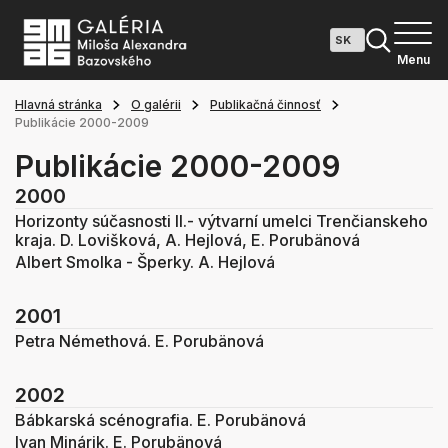
Menu
Hlavná stránka
O galérii
Publikačná činnosť
Publikácie 2000-2009
Publikácie 2000-2009
2000
Horizonty súčasnosti II.- výtvarní umelci Trenčianskeho
kraja. D. Lovišková, A. Hejlová, E. Porubänová
Albert Smolka - Šperky. A. Hejlová
2001
Petra Némethová. E. Porubänová
2002
Bábkarská scénografia. E. Porubänová
Ivan Minárik. E. Porubänová