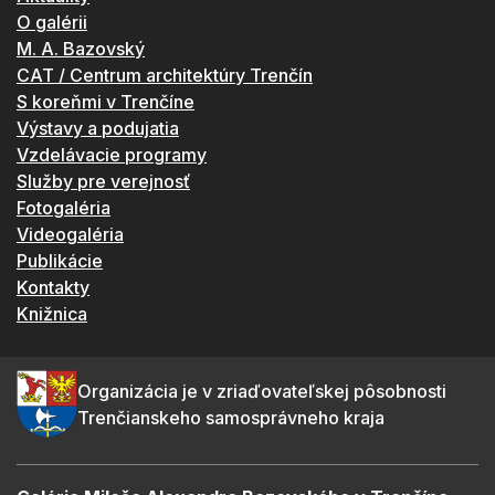
O galérii
M. A. Bazovský
CAT / Centrum architektúry Trenčín
S koreňmi v Trenčíne
Výstavy a podujatia
Vzdelávacie programy
Služby pre verejnosť
Fotogaléria
Videogaléria
Publikácie
Kontakty
Knižnica
Organizácia je v zriaďovateľskej pôsobnosti
Trenčianskeho samosprávneho kraja