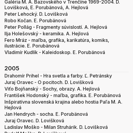
Galéria M. A. Bazovského v Trenčíne 1969-2004. D.
Lovišková, E. Porubänová, A. Hejlová
Peter Lehocký. D. Lovišková
Robo Kočan. E. Porubänová
Peter Pollág - Fragmenty súvislostí. A. Hejlová
Ilja Holešovský - keramika. A. Hejlová
Fero Mráz - maľba, grafika, karikatúra, komiks,
ilustrácie. E. Porubänová
Vladimír Kudlík - Kaleidoskop. E. Porubänová
2005
Drahomír Prihel - Hra svetla a farby. Ľ. Petránsky
Juraj Oravec - O pocitoch. D. Lovišková
Viťo Bojňanský - Sochy, obrazy. A. Hejlová
František Hodonský - maľba, grafika. E. Porubänová
Inšpiratívna slovenská krajina alebo hostia Paľa M. A.
Hejlová
Jan Hendrych - socha. E. Porubänová
Juraj Oravec. D. Lovišková
Ladislav Moško - Milan Struhárik. D. Lovišková