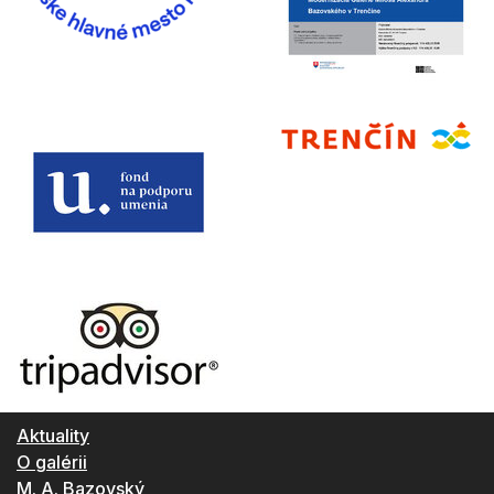
Aktuality
O galérii
M. A. Bazovský