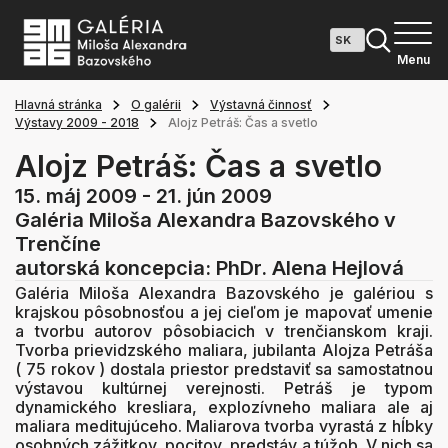
Menu
Hlavná stránka
O galérii
Výstavná činnosť
Výstavy 2009 - 2018
Alojz Petráš: Čas a svetlo
Alojz Petráš: Čas a svetlo
15. máj 2009 - 21. jún 2009
Galéria Miloša Alexandra Bazovského v
Trenčíne
autorská koncepcia: PhDr. Alena Hejlová
Galéria Miloša Alexandra Bazovského je galériou s
krajskou pôsobnosťou a jej cieľom je mapovať umenie
a tvorbu autorov pôsobiacich v trenčianskom kraji.
Tvorba prievidzského maliara, jubilanta Alojza Petráša
( 75 rokov ) dostala priestor predstaviť sa samostatnou
výstavou kultúrnej verejnosti. Petráš je typom
dynamického kresliara, explozívneho maliara ale aj
maliara meditujúceho. Maliarova tvorba vyrastá z hĺbky
osobných zážitkov, pocitov, predstáv a túžob. V nich sa