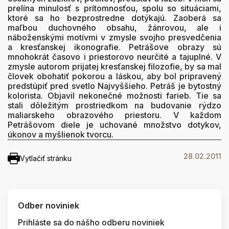
prelína minulosť s prítomnosťou, spolu so situáciami,
ktoré sa ho bezprostredne dotýkajú. Zaoberá sa
maľbou duchovného obsahu, žánrovou, ale i
náboženskými motívmi v zmysle svojho presvedčenia
a kresťanskej ikonografie. Petrášove obrazy sú
mnohokrát časovo i priestorovo neurčité a tajuplné. V
zmysle autorom prijatej kresťanskej filozofie, by sa mal
človek obohatiť pokorou a láskou, aby bol pripravený
predstúpiť pred svetlo Najvyššieho. Petráš je bytostný
kolorista. Objavil nekonečné možnosti farieb. Tie sa
stali dôležitým prostriedkom na budovanie rýdzo
maliarskeho obrazového priestoru. V každom
Petrášovom diele je uchované množstvo dotykov,
úkonov a myšlienok tvorcu.
28.02.2011
Vytlačiť stránku
Odber noviniek
Prihláste sa do nášho odberu noviniek