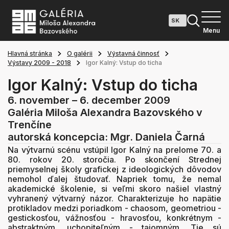
Menu
Hlavná stránka
O galérii
Výstavná činnosť
Výstavy 2009 - 2018
Igor Kalný: Vstup do ticha
Igor Kalný: Vstup do ticha
6. november – 6. december 2009
Galéria Miloša Alexandra Bazovského v
Trenčíne
autorská koncepcia: Mgr. Daniela Čarná
Na výtvarnú scénu vstúpil Igor Kalný na prelome 70. a
80. rokov 20. storočia. Po skončení Strednej
priemyselnej školy grafickej z ideologických dôvodov
nemohol ďalej študovať. Napriek tomu, že nemal
akademické školenie, si veľmi skoro našiel vlastný
vyhranený výtvarný názor. Charakterizuje ho napätie
protikladov medzi poriadkom - chaosom, geometriou -
gestickosťou, vážnosťou - hravosťou, konkrétnym -
abstraktným, uchopiteľným - tajomným. Tie sú