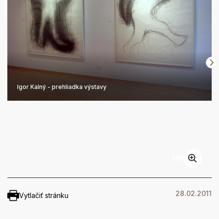
Igor Kalný - prehliadka výstavy
1
/
11
28.02.2011
Vytlačiť stránku