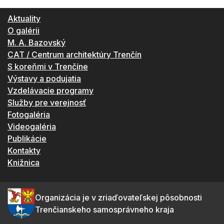
Aktuality
O galérii
M. A. Bazovský
CAT / Centrum architektúry Trenčín
S koreňmi v Trenčíne
Výstavy a podujatia
Vzdelávacie programy
Služby pre verejnosť
Fotogaléria
Videogaléria
Publikácie
Kontakty
Knižnica
Organizácia je v zriaďovateľskej pôsobnosti
Trenčianskeho samosprávneho kraja