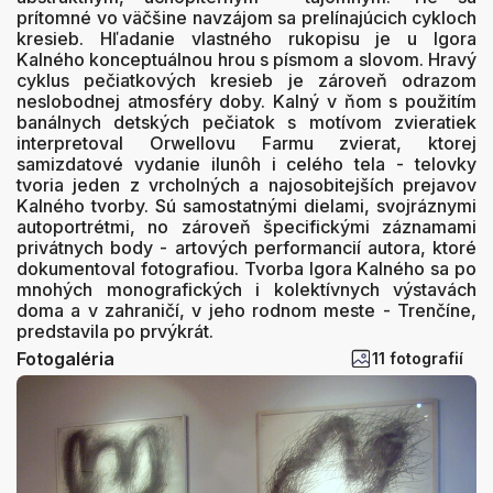
prítomné vo väčšine navzájom sa prelínajúcich cykloch
kresieb. Hľadanie vlastného rukopisu je u Igora
Kalného konceptuálnou hrou s písmom a slovom. Hravý
cyklus pečiatkových kresieb je zároveň odrazom
neslobodnej atmosféry doby. Kalný v ňom s použitím
banálnych detských pečiatok s motívom zvieratiek
interpretoval Orwellovu Farmu zvierat, ktorej
samizdatové vydanie ilunôh i celého tela - telovky
tvoria jeden z vrcholných a najosobitejších prejavov
Kalného tvorby. Sú samostatnými dielami, svojráznymi
autoportrétmi, no zároveň špecifickými záznamami
privátnych body - artových performancií autora, ktoré
dokumentoval fotografiou. Tvorba Igora Kalného sa po
mnohých monografických i kolektívnych výstavách
doma a v zahraničí, v jeho rodnom meste - Trenčíne,
predstavila po prvýkrát.
Fotogaléria
11 fotografií