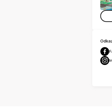
Odkaz
F
I