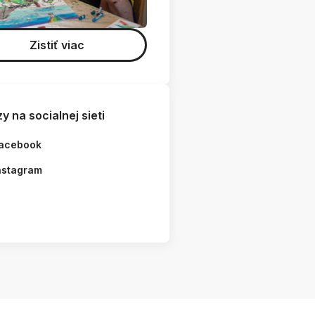
Zistiť viac
y na socialnej sieti
acebook
nstagram