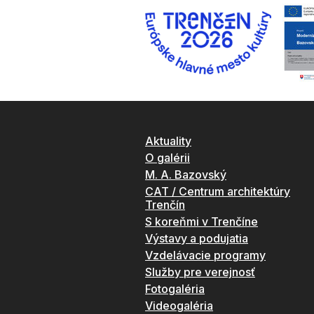
Aktuality
O galérii
M. A. Bazovský
CAT / Centrum architektúry
Trenčín
S koreňmi v Trenčíne
Výstavy a podujatia
Vzdelávacie programy
Služby pre verejnosť
Fotogaléria
Videogaléria