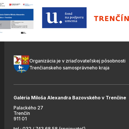
Organizácia je v zriaďovateľskej pôsobnosti
Trenčianskeho samosprávneho kraja
Galéria Miloša Alexandra Bazovského v Trenčíne
Palackého 27
Trenčín
911 01
tel.: 032 / 743 68 58 (spojovateľ)