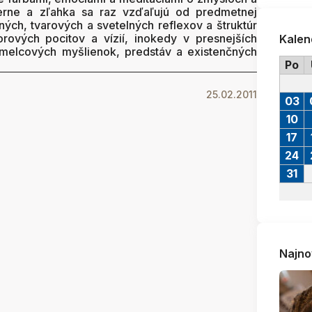
erne a zľahka sa raz vzďaľujú od predmetnej
bných, tvarových a svetelných reflexov a štruktúr
torových pocitov a vízií, inokedy v presnejších
Kalen
 umelcových myšlienok, predstáv a existenčných
Po
25.02.2011
03
10
17
24
31
Najno