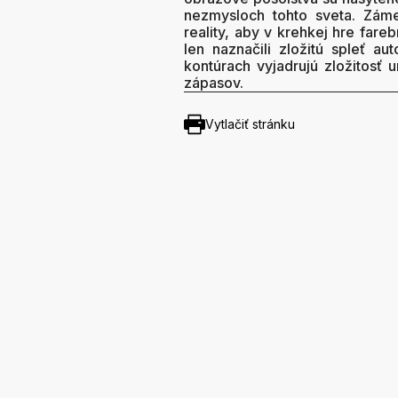
nezmysloch tohto sveta. Zám
reality, aby v krehkej hre fare
len naznačili zložitú spleť au
kontúrach vyjadrujú zložitosť
zápasov.
Vytlačiť stránku