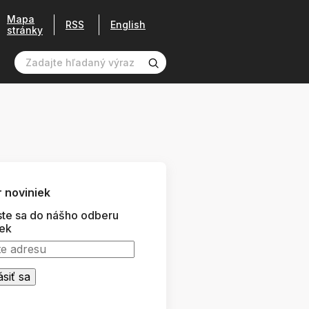
Mapa
RSS
English
stránky
 noviniek
ste sa do nášho odberu
iek