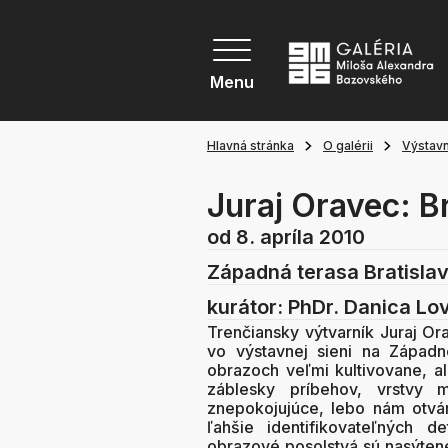
Menu
Hlavná stránka
O galérii
Výstavn
Juraj Oravec: B
od 8. apríla 2010
Západná terasa Bratisla
kurátor: PhDr. Danica Lo
Trenčiansky výtvarník Juraj Or
vo výstavnej sieni na Západn
obrazoch veľmi kultivovane, a
záblesky príbehov, vrstvy 
znepokojujúce, lebo nám otvár
ľahšie identifikovateľných d
obrazové posolstvá sú nasýten