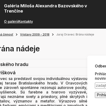
Galéria Miloša Alexandra Bazovského v
Trenčíne
O galérii
Kontakty
á činnosť
Výstavy 2009 - 2018
Juraj Oravec: Brána nádeje
rána nádeje
vského hradu
Odber
višková
Prihlá
novin
avec sa predstavil svojou individuálnou výstavou
ej terase Bratislavského hradu. V Oravcových
le zároveň spontánne rezonujú autorove pocity,
myšlienok. Sú farebne a tvarovo vyzývavé,
ajú neznáme svety a priestory, plné skrytých i
etailov, významov a metafor. Výrazovo silné
é farbami, emóciami a meditáciami o zmysloch a