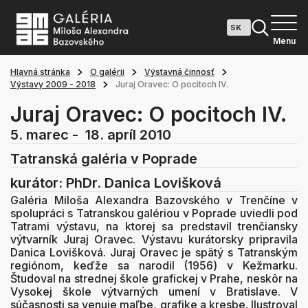
Menu
Hlavná stránka
O galérii
Výstavná činnosť
Výstavy 2009 - 2018
Juraj Oravec: O pocitoch IV.
Juraj Oravec: O pocitoch IV.
5. marec - 18. apríl 2010
Tatranská galéria v Poprade
kurátor: PhDr. Danica Lovišková
Galéria Miloša Alexandra Bazovského v Trenčíne v
spolupráci s Tatranskou galériou v Poprade uviedli pod
Tatrami výstavu, na ktorej sa predstavil trenčiansky
výtvarník Juraj Oravec. Výstavu kurátorsky pripravila
Danica Lovišková. Juraj Oravec je spätý s Tatranským
regiónom, keďže sa narodil (1956) v Kežmarku.
Študoval na strednej škole grafickej v Prahe, neskôr na
Vysokej škole výtvarných umení v Bratislave. V
súčasnosti sa venuje maľbe, grafike a kresbe. Ilustroval