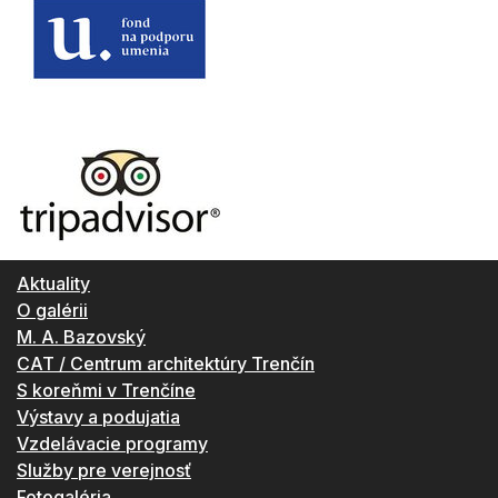
Aktuality
O galérii
M. A. Bazovský
CAT / Centrum architektúry Trenčín
S koreňmi v Trenčíne
Výstavy a podujatia
Vzdelávacie programy
Služby pre verejnosť
Fotogaléria