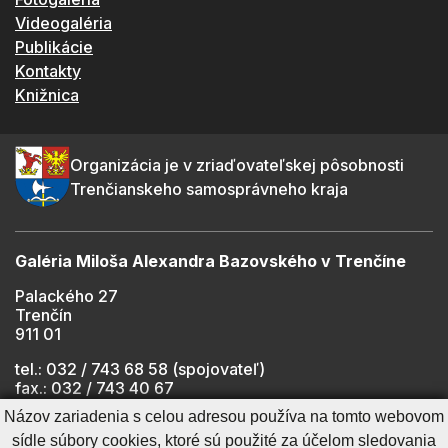
Videogaléria
Publikácie
Kontakty
Knižnica
Organizácia je v zriaďovateľskej pôsobnosti
Trenčianskeho samosprávneho kraja
Galéria Miloša Alexandra Bazovského v Trenčíne
Palackého 27
Trenčín
911 01
tel.: 032 / 743 68 58 (spojovateľ)
fax.: 032 / 743 40 67
e-mail:
info@gmab.sk
Názov zariadenia s celou adresou používa na tomto webovom
sídle súbory cookies, ktoré sú použité za účelom sledovania