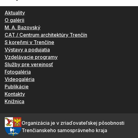
Aktuality
O galérii
M. A. Bazovský
CAT / Centrum architektúry Trenčín
S koreňmi v Trenčíne
Výstavy a podujatia
Vzdelávacie programy
Služby pre verejnosť
Fotogaléria
Videogaléria
Publikácie
Kontakty
Knižnica
Organizácia je v zriaďovateľskej pôsobnosti
Trenčianskeho samosprávneho kraja