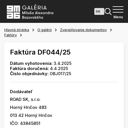
Menu
Hlavná stránka
O galérii
Zverejňovanie dokumentov
Faktúry
Faktúra DF044/25
Dátum vyhotovenia:
3.4.2025
Faktúra doručená:
4.4.2025
Číslo objednávky:
OBJ017/25
Dodávateľ
ROAD SK, s.r.o.
Horný Hričov 483
013 42 Horný Hričov
IČO: 43845851