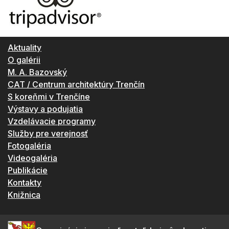
Aktuality
O galérii
M. A. Bazovský
CAT / Centrum architektúry Trenčín
S koreňmi v Trenčíne
Výstavy a podujatia
Vzdelávacie programy
Služby pre verejnosť
Fotogaléria
Videogaléria
Publikácie
Kontakty
Knižnica