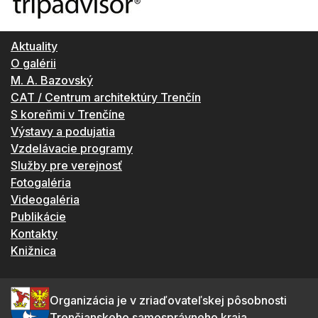
Aktuality
O galérii
M. A. Bazovský
CAT / Centrum architektúry Trenčín
S koreňmi v Trenčíne
Výstavy a podujatia
Vzdelávacie programy
Služby pre verejnosť
Fotogaléria
Videogaléria
Publikácie
Kontakty
Knižnica
Organizácia je v zriaďovateľskej pôsobnosti
Trenčianskeho samosprávneho kraja