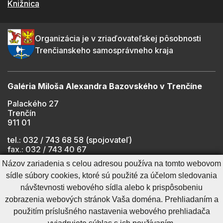
Knižnica
Organizácia je v zriaďovateľskej pôsobnosti
Trenčianskeho samosprávneho kraja
Galéria Miloša Alexandra Bazovského v Trenčíne
Palackého 27
Trenčín
911 01
tel.: 032 / 743 68 58 (spojovateľ)
fax.: 032 / 743 40 67
e-mail:
info@gmab.sk
Názov zariadenia s celou adresou používa na tomto webovom
sídle súbory cookies, ktoré sú použité za účelom sledovania
návštevnosti webového sídla alebo k prispôsobeniu
Cookies nastavenie
Ochrana osobných údajov
zobrazenia webových stránok Vaša doména. Prehliadaním a
Cookies - viac informácií
Vyhlásenie o prístupnosti
použitím príslušného nastavenia webového prehliadača
Technický prevádzkovateľ
Správca obsahu