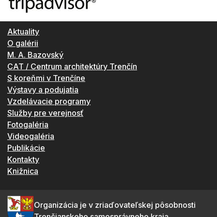
Aktuality
O galérii
M. A. Bazovský
CAT / Centrum architektúry Trenčín
S koreňmi v Trenčíne
Výstavy a podujatia
Vzdelávacie programy
Služby pre verejnosť
Fotogaléria
Videogaléria
Publikácie
Kontakty
Knižnica
Organizácia je v zriaďovateľskej pôsobnosti
Trenčianskeho samosprávneho kraja