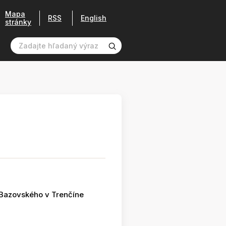
Mapa
RSS
English
stránky
 Bazovského v Trenčíne