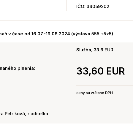
IČO: 34059202
paň v čase od 16.07.-19.08.2024 (výstava 555 +5z5)
Služba, 33.6 EUR
naného plnenia:
33,60 EUR
ceny sú vrátane DPH
ra Petríková, riaditeľka