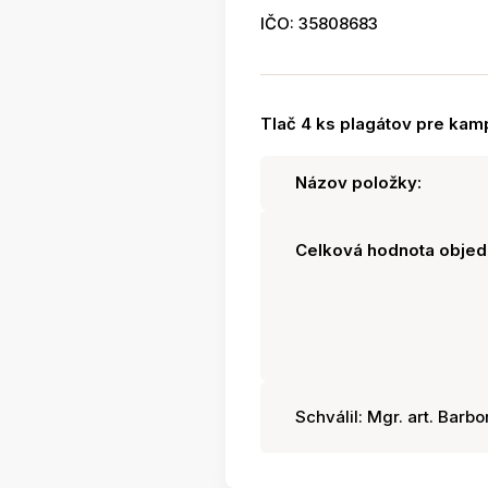
IČO: 35808683
Tlač 4 ks plagátov pre kam
Názov položky:
Celková hodnota objed
Schválil: Mgr. art. Barbo