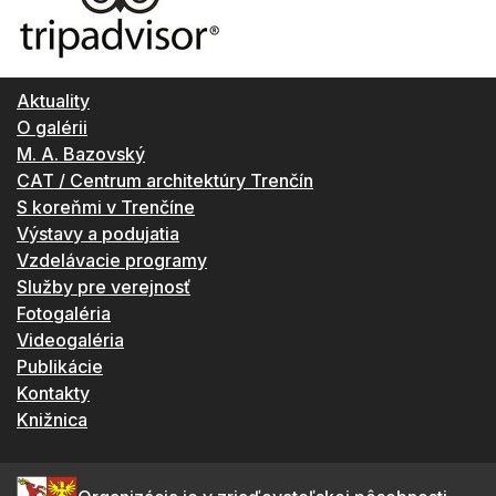
Aktuality
O galérii
M. A. Bazovský
CAT / Centrum architektúry Trenčín
S koreňmi v Trenčíne
Výstavy a podujatia
Vzdelávacie programy
Služby pre verejnosť
Fotogaléria
Videogaléria
Publikácie
Kontakty
Knižnica