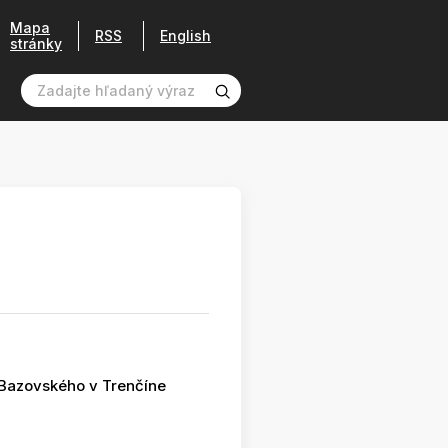
Mapa
RSS
English
stránky
 Bazovského v Trenčíne