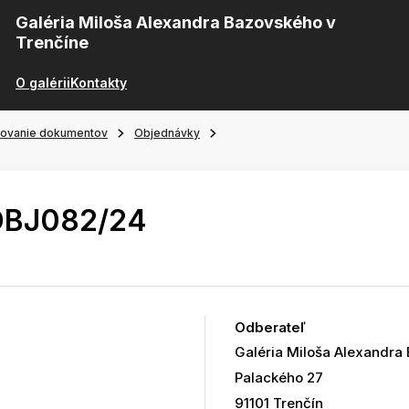
Galéria Miloša Alexandra Bazovského v
Trenčíne
O galérii
Kontakty
ňovanie dokumentov
Objednávky
OBJ082/24
Odberateľ
Galéria Miloša Alexandra
Palackého 27
91101 Trenčín