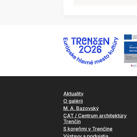
Aktuality
O galérii
M. A. Bazovský
CAT / Centrum architektúry
Trenčín
S koreňmi v Trenčíne
Výstavy a podujatia