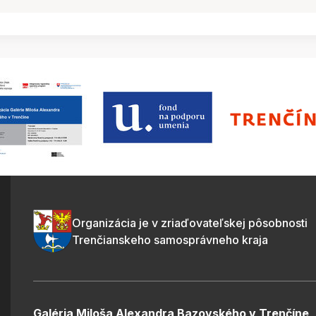
Organizácia je v zriaďovateľskej pôsobnosti
Trenčianskeho samosprávneho kraja
Galéria Miloša Alexandra Bazovského v Trenčíne