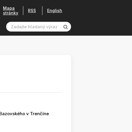
Mapa
RSS
English
stránky
 Bazovského v Trenčíne