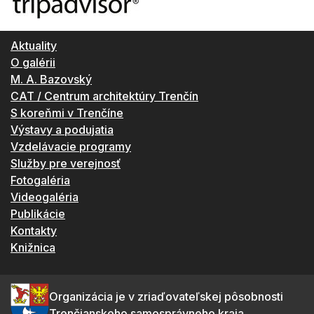
Aktuality
O galérii
M. A. Bazovský
CAT / Centrum architektúry Trenčín
S koreňmi v Trenčíne
Výstavy a podujatia
Vzdelávacie programy
Služby pre verejnosť
Fotogaléria
Videogaléria
Publikácie
Kontakty
Knižnica
Organizácia je v zriaďovateľskej pôsobnosti
Trenčianskeho samosprávneho kraja