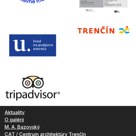
Aktuality
O galérii
M. A. Bazovský
CAT / Centrum architektúry Trenčín