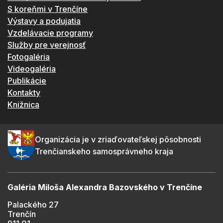
S koreňmi v Trenčíne
Výstavy a podujatia
Vzdelávacie programy
Služby pre verejnosť
Fotogaléria
Videogaléria
Publikácie
Kontakty
Knižnica
Organizácia je v zriaďovateľskej pôsobnosti
Trenčianskeho samosprávneho kraja
Galéria Miloša Alexandra Bazovského v Trenčíne
Palackého 27
Trenčín