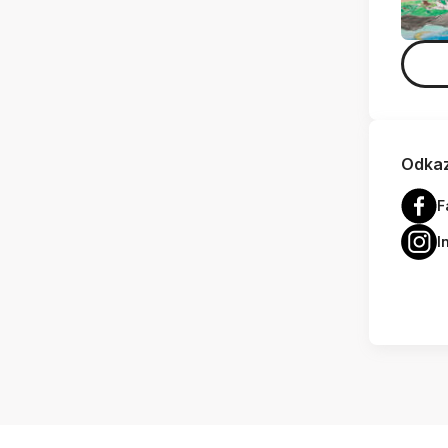
Odkaz
F
I