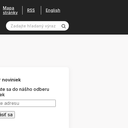
Mapa
RSS
English
stránky
 noviniek
ste sa do nášho odberu
iek