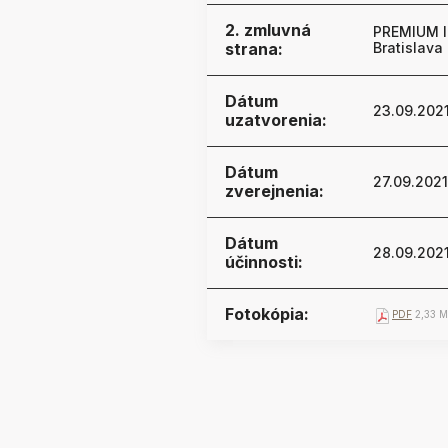
2. zmluvná
PREMIUM I
strana:
Bratislava
Dátum
23.09.202
uzatvorenia:
Dátum
27.09.2021
zverejnenia:
Dátum
28.09.202
účinnosti:
Fotokópia:
PDF
2,33 