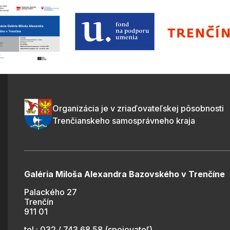
Organizácia je v zriaďovateľskej pôsobnosti
Trenčianskeho samosprávneho kraja
Galéria Miloša Alexandra Bazovského v Trenčíne
Palackého 27
Trenčín
911 01
tel.: 032 / 743 68 58 (spojovateľ)