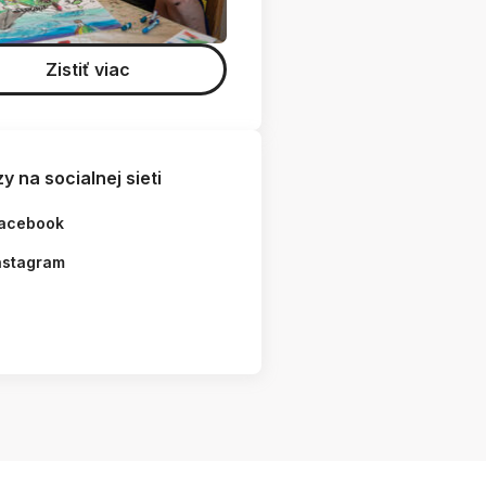
Zistiť viac
y na socialnej sieti
acebook
nstagram