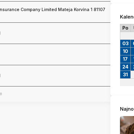
nsurance Company Limited Mateja Korvína 1 81107
Kalen
Po
1
03
10
17
24
31
1
MB
Najno