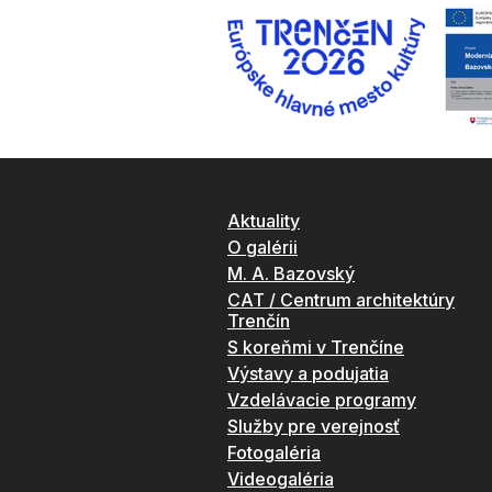
Aktuality
O galérii
M. A. Bazovský
CAT / Centrum architektúry
Trenčín
S koreňmi v Trenčíne
Výstavy a podujatia
Vzdelávacie programy
Služby pre verejnosť
Fotogaléria
Videogaléria