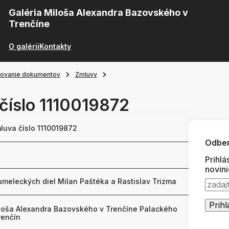
Galéria Miloša Alexandra Bazovského v
Trenčíne
O galérii
Kontakty
ňovanie dokumentov
Zmluvy
číslo 1110019872
luva číslo 1110019872
Odber
Prihlá
novin
umeleckých diel Milan Paštéka a Rastislav Trizma
iloša Alexandra Bazovského v Trenčíne Palackého
renčín