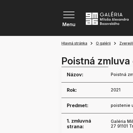
Menu
Hlavná stránka
O galérii
Zverej
Poistná zmluva 
Názov:
Poistná zm
Rok:
2021
Predmet:
poistenie 
1. zmluvná
Galéria M
strana:
27 91101 T