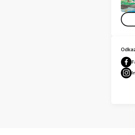
Odkaz
F
I