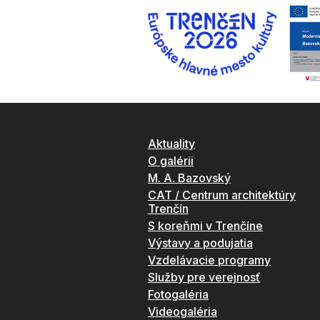
Aktuality
O galérii
M. A. Bazovský
CAT / Centrum architektúry
Trenčín
S koreňmi v Trenčíne
Výstavy a podujatia
Vzdelávacie programy
Služby pre verejnosť
Fotogaléria
Videogaléria