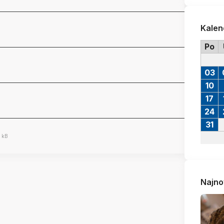
Kalen
Po
03
10
17
24
31
 kB
Najno