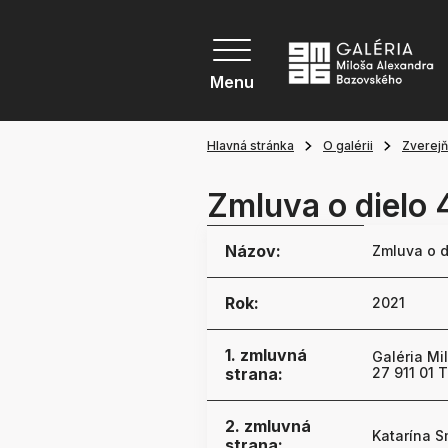
Menu
Hlavná stránka
O galérii
Zverej
Zmluva o dielo 
Názov:
Zmluva o d
Rok:
2021
1. zmluvná
Galéria Mi
strana:
27 911 01 
2. zmluvná
Katarína S
strana: