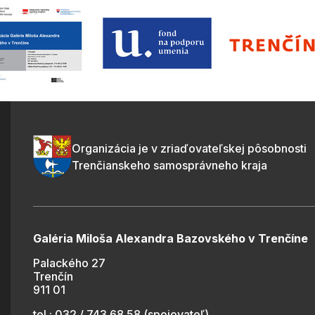
Organizácia je v zriaďovateľskej pôsobnosti
Trenčianskeho samosprávneho kraja
Galéria Miloša Alexandra Bazovského v Trenčíne
Palackého 27
Trenčín
911 01
tel.: 032 / 743 68 58 (spojovateľ)