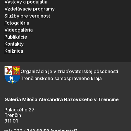
Výstavy a podujatia
Vzdelávacie programy
Služby pre verejnosť
Fotogaléria
Videogaléria
Publikácie
Kontakty
Knižnica
Organizácia je v zriaďovateľskej pôsobnosti
Trenčianskeho samosprávneho kraja
Galéria Miloša Alexandra Bazovského v Trenčíne
Palackého 27
Trenčín
911 01