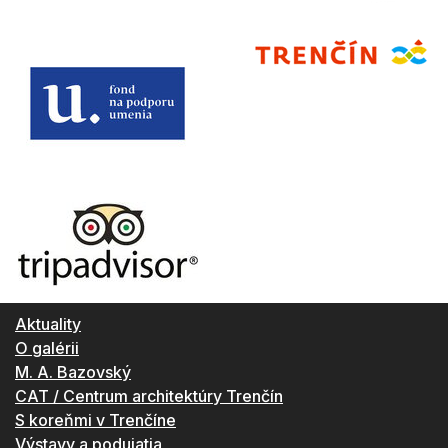
Aktuality
O galérii
M. A. Bazovský
CAT / Centrum architektúry Trenčín
S koreňmi v Trenčíne
Výstavy a podujatia