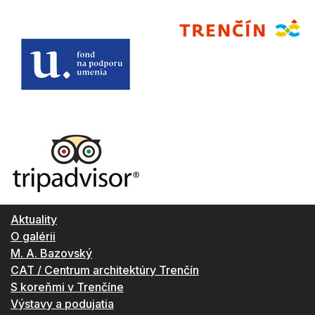
Aktuality
O galérii
M. A. Bazovský
CAT / Centrum architektúry Trenčín
S koreňmi v Trenčíne
Výstavy a podujatia