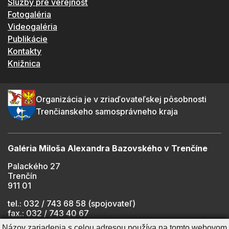
Služby pre verejnosť
Fotogaléria
Videogaléria
Publikácie
Kontakty
Knižnica
Organizácia je v zriaďovateľskej pôsobnosti
Trenčianskeho samosprávneho kraja
Galéria Miloša Alexandra Bazovského v Trenčíne
Palackého 27
Trenčín
911 01
tel.: 032 / 743 68 58 (spojovateľ)
fax.: 032 / 743 40 67
e-mail:
info@gmab.sk
Názov zariadenia s celou adresou používa na tomto webovom