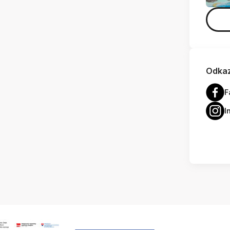
Odkaz
F
I