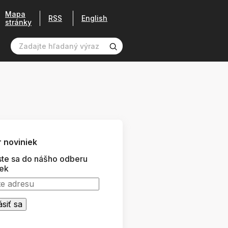
Mapa
RSS
English
stránky
 noviniek
ste sa do nášho odberu
iek