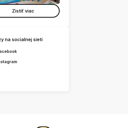
Zistiť viac
y na socialnej sieti
acebook
nstagram