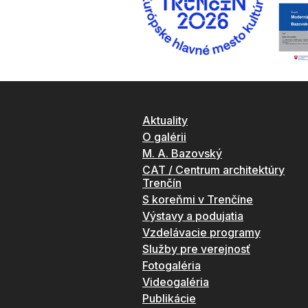
Aktuality
O galérii
M. A. Bazovský
CAT / Centrum architektúry
Trenčín
S koreňmi v Trenčíne
Výstavy a podujatia
Vzdelávacie programy
Služby pre verejnosť
Fotogaléria
Videogaléria
Publikácie