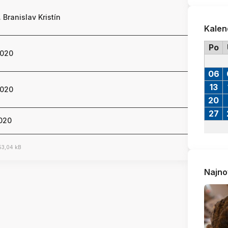
. Branislav Kristín
Kalen
Po
2020
06
13
2020
20
27
2020
3,04 kB
Najno