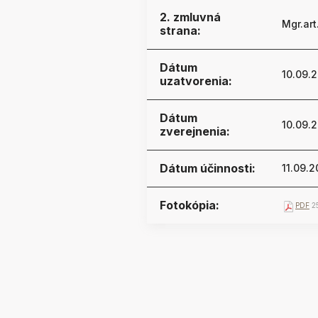
2. zmluvná
Mgr.art
strana:
Dátum
10.09.
uzatvorenia:
Dátum
10.09.
zverejnenia:
Dátum účinnosti:
11.09.
Fotokópia:
PDF
25