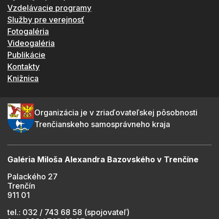
Vzdelávacie programy
Služby pre verejnosť
Fotogaléria
Videogaléria
Publikácie
Kontakty
Knižnica
Organizácia je v zriaďovateľskej pôsobnosti
Trenčianskeho samosprávneho kraja
Galéria Miloša Alexandra Bazovského v Trenčíne
Palackého 27
Trenčín
911 01
tel.: 032 / 743 68 58 (spojovateľ)