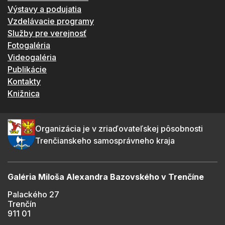
Výstavy a podujatia
Vzdelávacie programy
Služby pre verejnosť
Fotogaléria
Videogaléria
Publikácie
Kontakty
Knižnica
Organizácia je v zriaďovateľskej pôsobnosti
Trenčianskeho samosprávneho kraja
Galéria Miloša Alexandra Bazovského v Trenčíne
Palackého 27
Trenčín
911 01