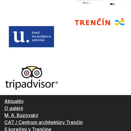
Aktuality
O galérii
M. A. Bazovský
CAT / Centrum architektúry Trenčín
S koreňmi v Trenčíne