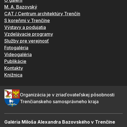
O galérii
M. A. Bazovský
CAT / Centrum architektúry Trenčín
S koreňmi v Trenčíne
Výstavy a podujatia
Vzdelávacie programy
Služby pre verejnosť
Fotogaléria
Videogaléria
Publikácie
Kontakty
Knižnica
Organizácia je v zriaďovateľskej pôsobnosti
Trenčianskeho samosprávneho kraja
Galéria Miloša Alexandra Bazovského v Trenčíne