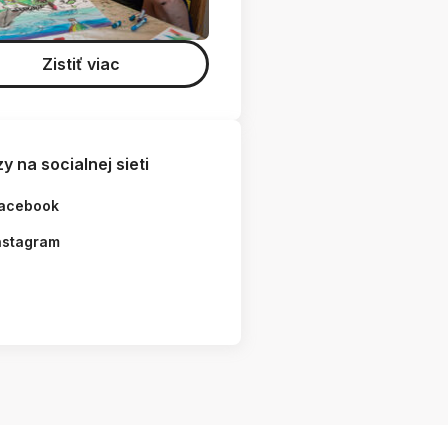
Zistiť viac
y na socialnej sieti
acebook
nstagram