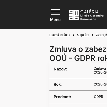
Menu
Hlavná stránka
O galérii
Zverej
Zmluva o zabezp
OOÚ - GDPR ro
Zmluva 
Názov:
2020-2
Rok:
2020-2
Predmet:
GDPR