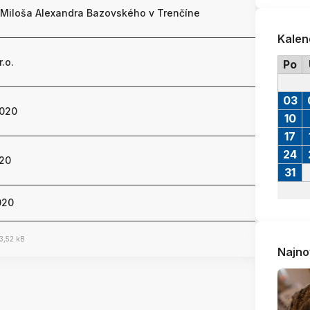
 Miloša Alexandra Bazovského v Trenčíne
Kalen
r.o.
Po
03
2020
10
17
24
020
31
020
3,52 kB
Najno