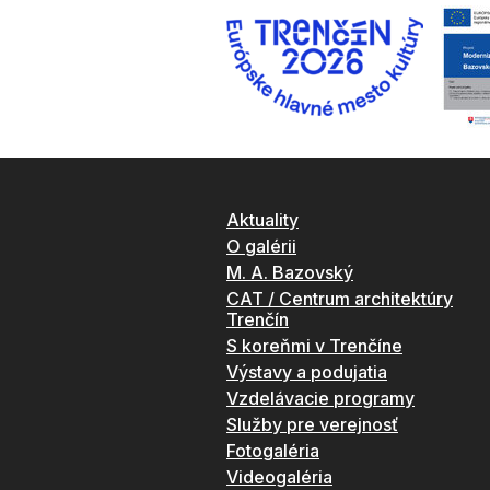
Aktuality
O galérii
M. A. Bazovský
CAT / Centrum architektúry
Trenčín
S koreňmi v Trenčíne
Výstavy a podujatia
Vzdelávacie programy
Služby pre verejnosť
Fotogaléria
Videogaléria