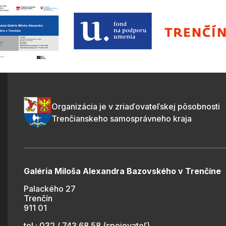
Organizácia je v zriaďovateľskej pôsobnosti
Trenčianskeho samosprávneho kraja
Galéria Miloša Alexandra Bazovského v Trenčíne
Palackého 27
Trenčín
911 01
tel.: 032 / 743 68 58 (spojovateľ)