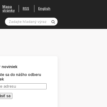
Mapa
RSS
English
stránky
 noviniek
ste sa do nášho odberu
iek