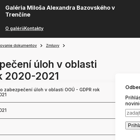
Galéria Miloša Alexandra Bazovského v
Trenčíne
O galérii
Kontakty
ňovanie dokumentov
Zmluvy
ečení úloh v oblasti
k 2020-2021
Odber
o zabezpečení úloh v oblasti OOÚ - GDPR rok
021
Prihlá
novin
021