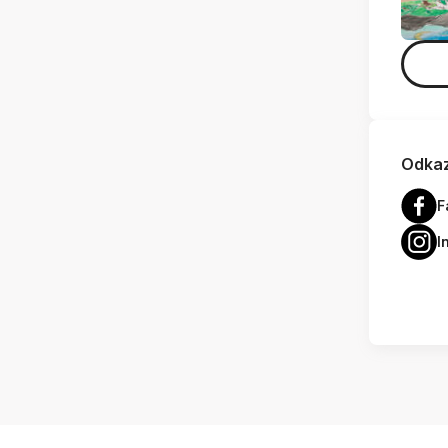
Odkaz
F
I