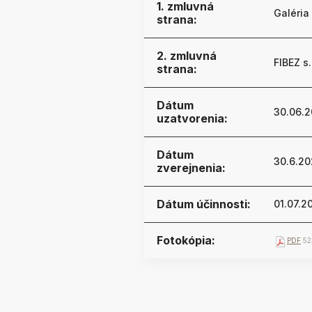
1. zmluvná
Galéria
strana:
2. zmluvná
FIBEZ s.
strana:
Dátum
30.06.
uzatvorenia:
Dátum
30.6.2
zverejnenia:
Dátum účinnosti:
01.07.2
Fotokópia:
PDF
52