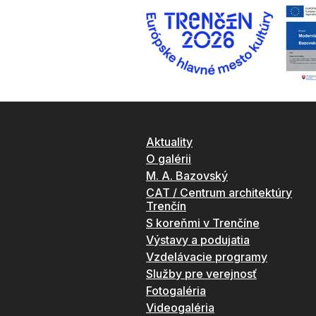
Aktuality
O galérii
M. A. Bazovský
CAT / Centrum architektúry
Trenčín
S koreňmi v Trenčíne
Výstavy a podujatia
Vzdelávacie programy
Služby pre verejnosť
Fotogaléria
Videogaléria