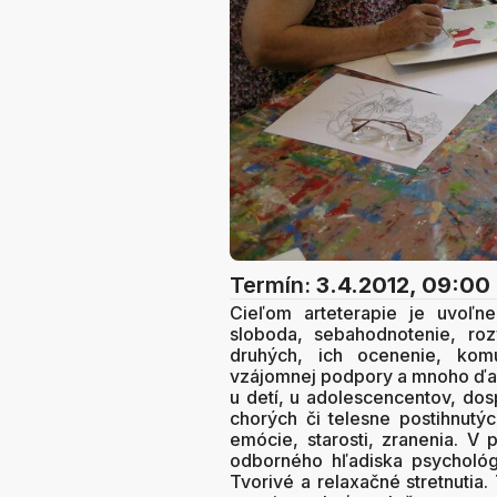
Termín:
3.4.2012, 09:00
Cieľom arteterapie je uvoľne
sloboda, sebahodnotenie, rozv
druhých, ich ocenenie, komu
vzájomnej podpory a mnoho ďalš
u detí, u adolescencentov, dos
chorých či telesne postihnutýc
emócie, starosti, zranenia. V p
odborného hľadiska psychológi
Tvorivé a relaxačné stretnutia