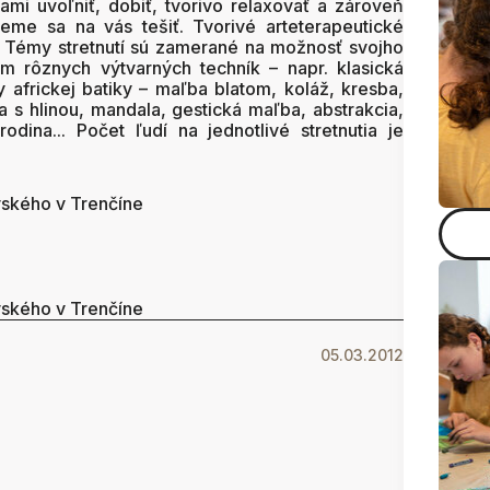
ami uvoľniť, dobiť, tvorivo relaxovať a zároveň
eme sa na vás tešiť. Tvorivé arteterapeutické
. Témy stretnutí sú zamerané na možnosť svojho
ím rôznych výtvarných techník – napr. klasická
 africkej batiky – maľba blatom, koláž, kresba,
 s hlinou, mandala, gestická maľba, abstrakcia,
dina... Počet ľudí na jednotlivé stretnutia je
vského v Trenčíne
vského v Trenčíne
05.03.2012