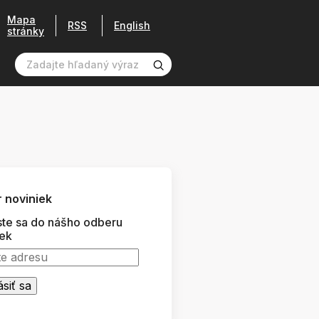
Mapa
RSS
English
stránky
 noviniek
ste sa do nášho odberu
iek