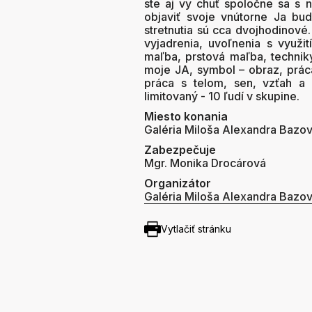
ste aj vy chuť spoločne sa s n
objaviť svoje vnútorne Ja bud
stretnutia sú cca dvojhodinové
vyjadrenia, uvoľnenia s využit
maľba, prstová maľba, techniky
moje JA, symbol – obraz, práca
práca s telom, sen, vzťah a ro
limitovaný - 10 ľudí v skupine.
Miesto konania
Galéria Miloša Alexandra Bazo
Zabezpečuje
Mgr. Monika Drocárová
Organizátor
Galéria Miloša Alexandra Bazo
Vytlačiť stránku