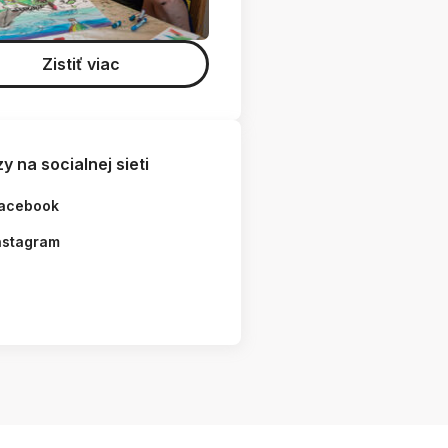
Zistiť viac
y na socialnej sieti
acebook
nstagram