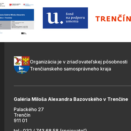
Organizácia je v zriaďovateľskej pôsobnosti
Trenčianskeho samosprávneho kraja
Galéria Miloša Alexandra Bazovského v Trenčíne
Palackého 27
Trenčín
911 01
tel.: 032 / 743 68 58 (spojovateľ)