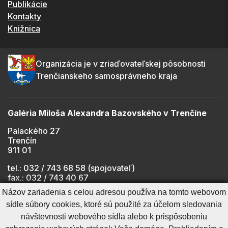
Publikácie
Kontakty
Knižnica
Organizácia je v zriaďovateľskej pôsobnosti
Trenčianskeho samosprávneho kraja
Galéria Miloša Alexandra Bazovského v Trenčíne
Palackého 27
Trenčín
911 01
tel.: 032 / 743 68 58 (spojovateľ)
fax.: 032 / 743 40 67
e-mail:
info@gmab.sk
Názov zariadenia s celou adresou používa na tomto webovom
sídle súbory cookies, ktoré sú použité za účelom sledovania
návštevnosti webového sídla alebo k prispôsobeniu
Cookies nastavenie
Ochrana osobných údajov