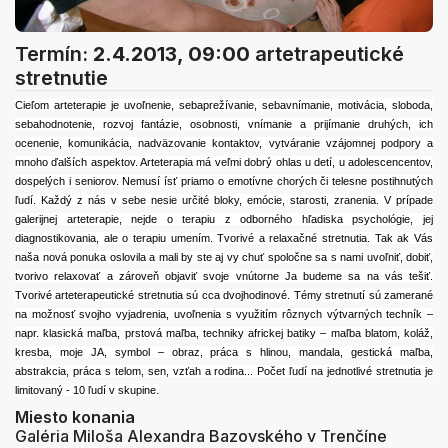
Termín:
2.4.2013, 09:00
artetrapeutické
stretnutie
Cieľom arteterapie je uvoľnenie, sebaprežívanie, sebavnímanie, motivácia, sloboda,
sebahodnotenie, rozvoj fantázie, osobnosti, vnímanie a prijímanie druhých, ich
ocenenie, komunikácia, nadväzovanie kontaktov, vytváranie vzájomnej podpory a
mnoho ďalších aspektov. Arteterapia má veľmi dobrý ohlas u detí, u adolescencentov,
dospelých i seniorov. Nemusí ísť priamo o emotívne chorých či telesne postihnutých
ľudí. Každý z nás v sebe nesie určité bloky, emócie, starosti, zranenia. V prípade
galerijnej arteterapie, nejde o terapiu z odborného hľadiska psychológie, jej
diagnostikovania, ale o terapiu umením. Tvorivé a relaxačné stretnutia. Tak ak Vás
naša nová ponuka oslovila a mali by ste aj vy chuť spoločne sa s nami uvoľniť, dobiť,
tvorivo relaxovať a zároveň objaviť svoje vnútorne Ja budeme sa na vás tešiť.
Tvorivé arteterapeutické stretnutia sú cca dvojhodinové. Témy stretnutí sú zamerané
na možnosť svojho vyjadrenia, uvoľnenia s využitím rôznych výtvarných techník –
napr. klasická maľba, prstová maľba, techniky africkej batiky – maľba blatom, koláž,
kresba, moje JA, symbol – obraz, práca s hlinou, mandala, gestická maľba,
abstrakcia, práca s telom, sen, vzťah a rodina... Počet ľudí na jednotlivé stretnutia je
limitovaný - 10 ľudí v skupine.
Miesto konania
Galéria Miloša Alexandra Bazovského v Trenčíne