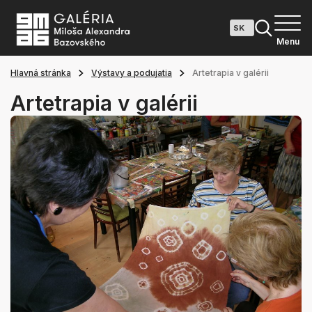
Menu
Hlavná stránka
Výstavy a podujatia
Artetrapia v galérii
Artetrapia v galérii