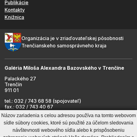
Publikácie
Kontakty
Knižnica
Organizácia je v zriaďovateľskej pôsobnosti
Trenčianskeho samosprávneho kraja
Galéria Miloša Alexandra Bazovského v Trenčíne
Palackého 27
Trenčín
911 01
tel.: 032 / 743 68 58 (spojovateľ)
fax.: 032 / 743 40 67
e-mail:
info@gmab.sk
Názov zariadenia s celou adresou používa na tomto webovom
sídle súbory cookies, ktoré sú použité za účelom sledovania
návštevnosti webového sídla alebo k prispôsobeniu
Cookies nastavenie
Ochrana osobných údajov