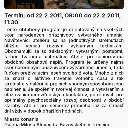
Termín:
od 22.2.2011, 09:00
do 22.2.2011,
11:30
Tento obľúbený program je orientovaný na všetkých
skôr narodených priaznivcov výtvarného umenia.
Návštevníci ateliéru sa na jednotlivých stretnutiach
bližšie venujú rôznym výtvarným technikám.
Oboznamujú sa so základnými výtvarnými postupmi,
farbou, tvarom a materiálom. Ateliér pre seniorov má
obdobnú obsahovú náplň. Program je určený najmä
skôr narodeným priaznivcom výtvarného umenia, teda
ľuďom prežívajúcim jeseň svojho života. Mnoho z nich
sa snaží o aktívne trávenie voľného času a tak
stretnutie v galérii je pre nich vhodným spôsobom jeho
naplnenia. Je spojením tvorivej činnosti s vytváraním a
utužovaním medziľudských kontaktov, potrebných pre
optimálny psychosociálny rozvoj osobnosti v období
staroby. Ateliér pre seniorov prebieha raz za štrnásť
dní vždy v dopoludňajších hodinách.
Miesto konania
Galéria Miloša Alexandra Bazovského v Trenčíne