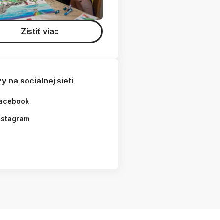
Zistiť viac
y na socialnej sieti
acebook
nstagram