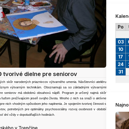
Kalen
Po
03
10
17
24
31
0
tvorivé dielne pre seniorov
ých skôr narodených priaznivcov výtvarného umenia. Návštevníci ateliéru
jú rôznym výtvarným technikám. Oboznamujú sa so základnými výtvarnými
r pre seniorov má obdobnú obsahovú náplň. Program je určený najmä skôr
ľuďom prežívajúcim jeseň svojho života. Mnoho z nich sa snaží o aktívne
je pre nich vhodným spôsobom jeho naplnenia. Je spojením tvorivej činnosti s
Najno
ov, potrebných pre optimálny psychosociálny rozvoj osobnosti v období
násť dní vždy v dopoludňajších hodinách.
vského v Trenčíne