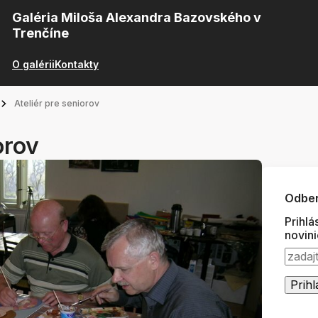
Galéria Miloša Alexandra Bazovského v
Trenčíne
O galérii
Kontakty
Ateliér pre seniorov
orov
Odber
Prihlá
novin