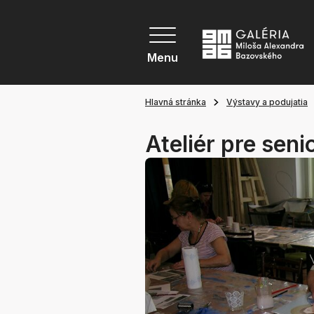
Menu
Hlavná stránka
Výstavy a podujatia
Ateliér pre seni