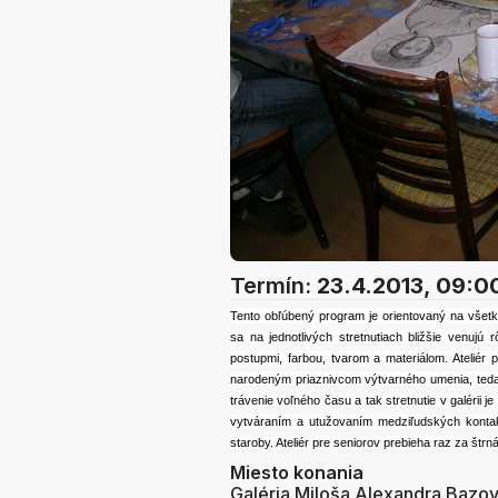
Termín:
23.4.2013, 09:0
Tento obľúbený program je orientovaný na všetk
sa na jednotlivých stretnutiach bližšie venu
postupmi, farbou, tvarom a materiálom. Atelié
narodeným priaznivcom výtvarného umenia, teda 
trávenie voľného času a tak stretnutie v galérii 
vytváraním a utužovaním medziľudských kontakt
staroby. Ateliér pre seniorov prebieha raz za štr
Miesto konania
Galéria Miloša Alexandra Bazo