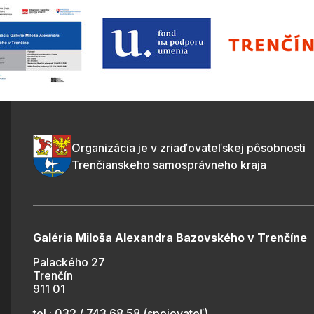
Organizácia je v zriaďovateľskej pôsobnosti
Trenčianskeho samosprávneho kraja
Galéria Miloša Alexandra Bazovského v Trenčíne
Palackého 27
Trenčín
911 01
tel.: 032 / 743 68 58 (spojovateľ)