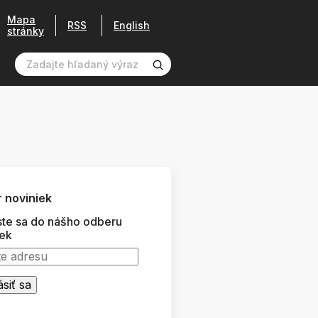
Mapa
RSS
English
stránky
 noviniek
ste sa do nášho odberu
iek