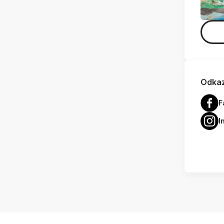
Odkaz
F
I