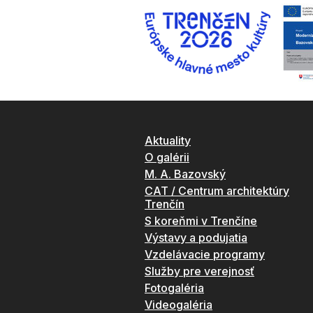
Aktuality
O galérii
M. A. Bazovský
CAT / Centrum architektúry
Trenčín
S koreňmi v Trenčíne
Výstavy a podujatia
Vzdelávacie programy
Služby pre verejnosť
Fotogaléria
Videogaléria