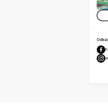
Odkaz
F
I