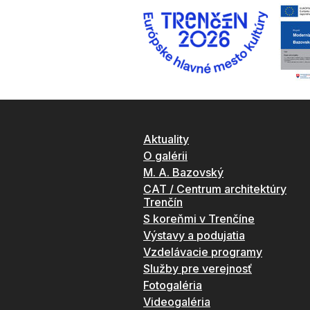
Aktuality
O galérii
M. A. Bazovský
CAT / Centrum architektúry
Trenčín
S koreňmi v Trenčíne
Výstavy a podujatia
Vzdelávacie programy
Služby pre verejnosť
Fotogaléria
Videogaléria