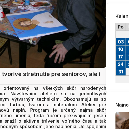
Kalen
Po
03
10
17
24
31
0
tvorivé stretnutie pre seniorov, ale i
 orientovaný na všetkých skôr narodených
ia. Návštevníci ateliéru sa na jednotlivých
rôznym výtvarným technikám. Oboznamujú sa so
mi, farbou, tvarom a materiálom. Ateliér pre
Najno
ovú náplň. Program je určený najmä skôr
rného umenia, teda ľuďom prežívajúcim jeseň
a snaží o aktívne trávenie voľného času a tak
ch vhodným spôsobom jeho naplnenia. Je spojením