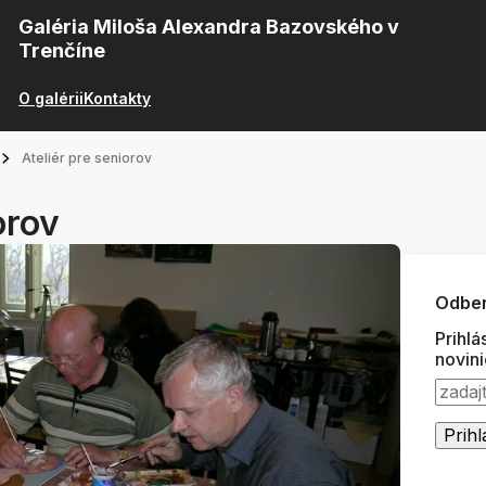
Galéria Miloša Alexandra Bazovského v
Trenčíne
O galérii
Kontakty
Ateliér pre seniorov
orov
Odber
Prihlá
novin