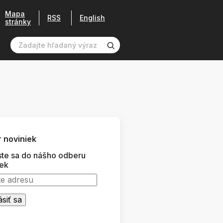
Mapa
RSS
English
stránky
 noviniek
ste sa do nášho odberu
iek