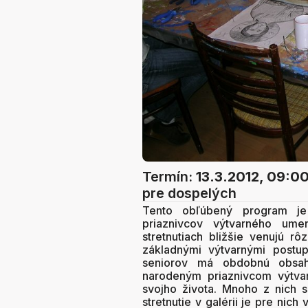
Termín:
13.3.2012, 09:0
pre dospelých
Tento obľúbený program je
priaznivcov výtvarného umen
stretnutiach bližšie venujú 
základnými výtvarnými postup
seniorov má obdobnú obsah
narodeným priaznivcom výtva
svojho života. Mnoho z nich s
stretnutie v galérii je pre ni