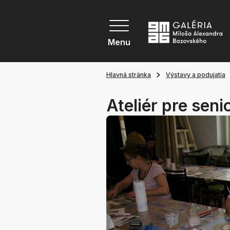
Menu
Hlavná stránka
Výstavy a podujatia
Ateliér pre seni