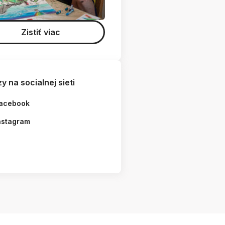
Zistiť viac
y na socialnej sieti
acebook
nstagram