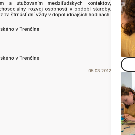
aním a utužovaním medziľudských kontaktov,
hosociálny rozvoj osobnosti v období staroby.
az za štrnásť dní vždy v dopoludňajších hodinách.
vského v Trenčíne
vského v Trenčíne
05.03.2012