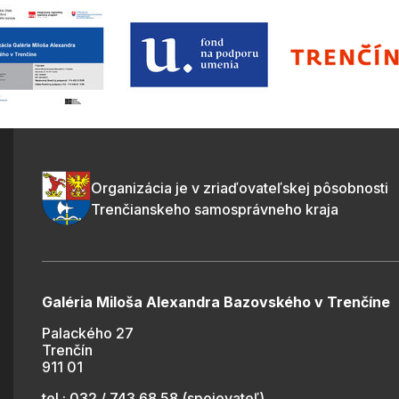
Organizácia je v zriaďovateľskej pôsobnosti
Trenčianskeho samosprávneho kraja
Galéria Miloša Alexandra Bazovského v Trenčíne
Palackého 27
Trenčín
911 01
tel.: 032 / 743 68 58 (spojovateľ)