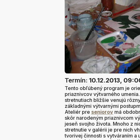
Termín:
10.12.2013, 09:0
Tento obľúbený program je ori
priaznivcov výtvarného umenia. 
stretnutiach bližšie venujú rô
základnými výtvarnými postupmi
Ateliér pre
seniorov
má obdobnú
skôr narodeným priaznivcom vý
jeseň svojho života. Mnoho z ni
stretnutie v galérii je pre nic
tvorivej činnosti s vytváraním 