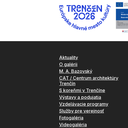
Aktuality
O galérii
M. A. Bazovský
CAT / Centrum architektúry
Trenčín
S koreňmi v Trenčíne
Výstavy a podujatia
Vzdelávacie programy
Služby pre verejnosť
Fotogaléria
Videogaléria