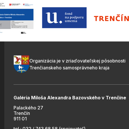
Organizácia je v zriaďovateľskej pôsobnosti
Trenčianskeho samosprávneho kraja
Galéria Miloša Alexandra Bazovského v Trenčíne
Palackého 27
Trenčín
911 01
tel.: 032 / 743 68 58 (spojovateľ)