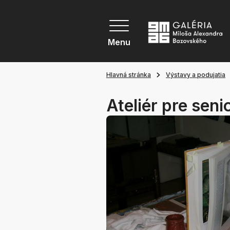
Menu
Hlavná stránka
Výstavy a podujatia
Ateliér pre seni