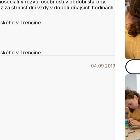
osociálny rozvoj osobnosti v období staroby.
az za štrnásť dní vždy v dopoludňajších hodinách.
vského v Trenčíne
vského v Trenčíne
04.09.2013