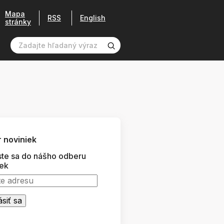
Mapa
RSS
English
stránky
 noviniek
ste sa do nášho odberu
iek