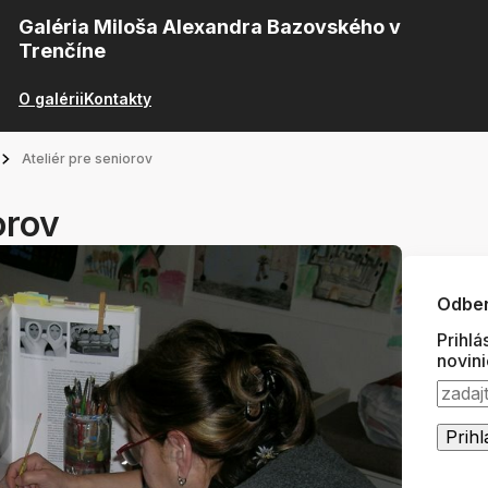
Galéria Miloša Alexandra Bazovského v
Trenčíne
O galérii
Kontakty
Ateliér pre seniorov
orov
Odber
Prihlá
novin