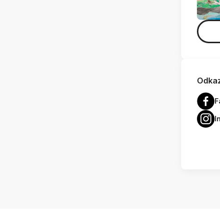
Odkaz
F
I