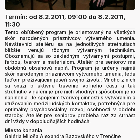
Termín:
od 8.2.2011, 09:00
do 8.2.2011,
11:30
Tento obľúbený program je orientovaný na všetkých
skôr narodených priaznivcov výtvarného umenia.
Návštevníci ateliéru sa na jednotlivých stretnutiach
bližšie venujú rôznym výtvarným technikám.
Oboznamujú sa so základnými výtvarnými postupmi,
farbou, tvarom a materiálom. Ateliér pre seniorov má
obdobnú obsahovú náplň. Program je určený najmä
skôr narodeným priaznivcom výtvarného umenia, teda
ľuďom prežívajúcim jeseň svojho života. Mnoho z nich
sa snaží o aktívne trávenie voľného času a tak
stretnutie v galérii je pre nich vhodným spôsobom jeho
naplnenia. Je spojením tvorivej činnosti s vytváraním a
utužovaním medziľudských kontaktov, potrebných pre
optimálny psychosociálny rozvoj osobnosti v období
staroby. Ateliér pre seniorov prebieha raz za štrnásť
dní vždy v dopoludňajších hodinách.
Miesto konania
Galéria Miloša Alexandra Bazovského v Trenčíne