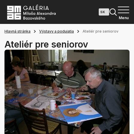
Menu
Hlavná stránka
Výstavy a podujatia
Ateliér pre seniorov
Ateliér pre seniorov