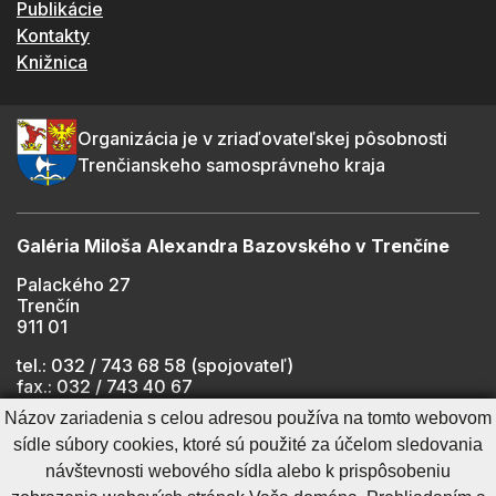
Publikácie
Kontakty
Knižnica
Organizácia je v zriaďovateľskej pôsobnosti
Trenčianskeho samosprávneho kraja
Galéria Miloša Alexandra Bazovského v Trenčíne
Palackého 27
Trenčín
911 01
tel.: 032 / 743 68 58 (spojovateľ)
fax.: 032 / 743 40 67
e-mail:
info@gmab.sk
Názov zariadenia s celou adresou používa na tomto webovom
sídle súbory cookies, ktoré sú použité za účelom sledovania
návštevnosti webového sídla alebo k prispôsobeniu
Cookies nastavenie
Ochrana osobných údajov